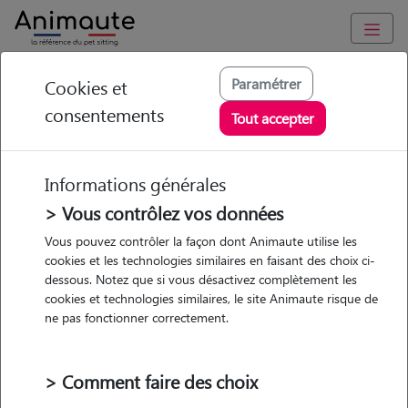
Animaute
/
Nouvelle Aquitaine
/
Gironde
/
Saint-Médard-en-Jalles
Paramétrer
Cookies et
consentements
Coralie - Petsitter à
Tout accepter
ST MEDARD EN
JALLES
Informations générales
> Vous contrôlez vos données
Vous pouvez contrôler la façon dont Animaute utilise les
cookies et les technologies similaires en faisant des choix ci-
• 34 ans
dessous. Notez que si vous désactivez complètement les
Garde
cookies et technologies similaires, le site Animaute risque de
chez le Pet Sitter
ne pas fonctionner correctement.
> Comment faire des choix