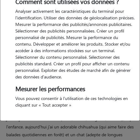
Comment sont utilisées vos données ?
Analyser activement les caractéristiques du terminal pour
l'identification. Utiliser des données de géolocalisation précises.
Mesurer la performance des publicités/annonces publicitaires.
Sélectionner des publicités personnalisées. Créer un profil
personnalisé de publicités. Mesurer la performance du
contenu. Développer et améliorer les produits. Stocker et/ou
Motivation
accéder à des informations stockées sur un terminal.
Sélectionner du contenu personnalisé. Sélectionner des
depuis toujours au contact des animaux, aujourd'hui c'est
publicités standard. Créer un profil pour afficher un contenu
naturellement que j'aime passer mon temps libre à les chouchouter.
personnalisé. Exploiter des études de marché afin de générer
je me ferai un plaisir de leur apporter soins, sorties, câlins et réconfort
des données d'audience.
en votre absence !
Mesurer les performances
Vous pouvez consentir à l'utilisation de ces technologies en
Expérience
cliquant sur « Tout accepter »
j'ai toujours eu des animaux (chats, chiens, rongeurs, oiseaux), depuis
l'enfance. aujourd'hui j'ai un adorable chihuahua (qui aime faire des
balades quotidiennes en forêt) et un chat (adepte de longues