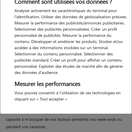
Comment sont utilisées vos données ?
Analyser activement les caractéristiques du terminal pour
Motivation
l'identification. Utiliser des données de géolocalisation précises.
Mesurer la performance des publicités/annonces publicitaires.
actuellement inscrite à la mission et passionné par le monde
Sélectionner des publicités personnalisées. Créer un profil
animalier, j'aimerais acquérir un peux plus de connaissance ces donc
personnalisé de publicités. Mesurer la performance du
pour cela que je vous propose de prendre soins de vaut petits quatre
contenu. Développer et améliorer les produits. Stocker et/ou
pattes pendant votre absence (balades, jeux, nourrir, soin) sa serait
accéder à des informations stockées sur un terminal.
Sélectionner du contenu personnalisé. Sélectionner des
pour moi une opportunité de plus pour en apprendre plus eux et
publicités standard. Créer un profil pour afficher un contenu
leurs différent rythme de vie.
personnalisé. Exploiter des études de marché afin de générer
des données d'audience.
Mesurer les performances
Expérience
Vous pouvez consentir à l'utilisation de ces technologies en
ayant grandi entourer d'animaux chiens, chats, chevaux, actuellement
cliquant sur « Tout accepter »
maitresse de 2 adorables chats et ayant effectuer quelque stage dans
le domaine animaliers je pense pouvoir mettre en oeuvre mes
capacité à m'occuper de vos loulous pendants vos week-ends ou
pendant vos vacances.