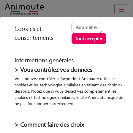
Animaute
/
Ile-de-France
/
Seine-et-Marne
/
Château-Landon
Paramétrer
Cookies et
consentements
Cyrielle - Petsitter à
Tout accepter
CHATEAU LANDON
Informations générales
> Vous contrôlez vos données
• 21 ans
Vous pouvez contrôler la façon dont Animaute utilise les
cookies et les technologies similaires en faisant des choix ci-
dessous. Notez que si vous désactivez complètement les
cookies et technologies similaires, le site Animaute risque de
ne pas fonctionner correctement.
2 animaux
Maison
> Comment faire des choix