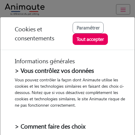
Animaute
/
Ile-de-France
/
Seine-et-Marne
/
Château-Landon
Paramétrer
Cookies et
consentements
Lucie - Petsitter à
Tout accepter
Chenou
Informations générales
> Vous contrôlez vos données
Vous pouvez contrôler la façon dont Animaute utilise les
5
/5
(
11 avis
)
cookies et les technologies similaires en faisant des choix ci-
dessous. Notez que si vous désactivez complètement les
• 35 ans
cookies et technologies similaires, le site Animaute risque de
Garde
ne pas fonctionner correctement.
chez le Pet Sitter
> Comment faire des choix