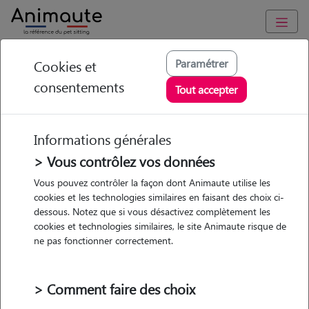
Animaute
/
Nouvelle Aquitaine
/
Gironde
/
Bordeaux
Paramétrer
Cookies et
consentements
Daisy - Petsitter à
Tout accepter
BORDEAUX
Informations générales
> Vous contrôlez vos données
Vous pouvez contrôler la façon dont Animaute utilise les
5
/5
(
3 avis
)
cookies et les technologies similaires en faisant des choix ci-
dessous. Notez que si vous désactivez complètement les
• 30 ans
cookies et technologies similaires, le site Animaute risque de
Garde
ne pas fonctionner correctement.
chez le Pet Sitter
> Comment faire des choix