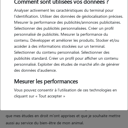
Comment sont utilisées vos données ?
Analyser activement les caractéristiques du terminal pour
l'identification. Utiliser des données de géolocalisation précises.
Mesurer la performance des publicités/annonces publicitaires.
Sélectionner des publicités personnalisées. Créer un profil
personnalisé de publicités. Mesurer la performance du
contenu. Développer et améliorer les produits. Stocker et/ou
Motivation
accéder à des informations stockées sur un terminal.
Sélectionner du contenu personnalisé. Sélectionner des
publicités standard. Créer un profil pour afficher un contenu
actuellement étudiante en droit et en préparation du crfpa, je passe
personnalisé. Exploiter des études de marché afin de générer
beaucoup de temps à étudier à la maison. avoir un animal de
des données d'audience.
compagnie représente pour moi une présence apaisante et un
Mesurer les performances
équilibre essentiel dans cette période exigeante.
Vous pouvez consentir à l'utilisation de ces technologies en
je dispose du temps nécessaire pour m'en occuper quotidiennement
cliquant sur « Tout accepter »
et lui offrir toute l'attention, les soins et l'affection dont il a besoin. je
suis une personne sérieuse, responsable et organisée, des qualités
que mes études en droit m'ont apprises et que je souhaite mettre
aussi au service du bien-être de mon animal.