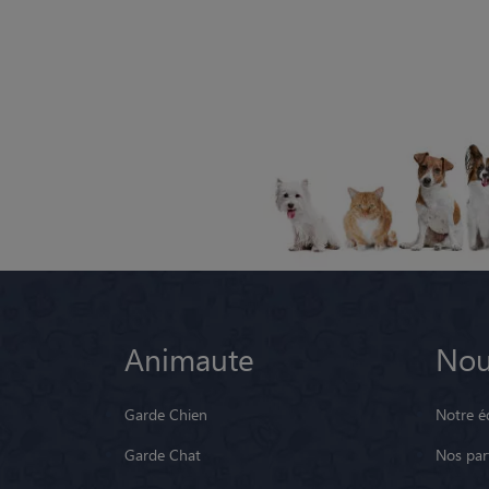
Animaute
Nou
Garde Chien
Notre é
Garde Chat
Nos par