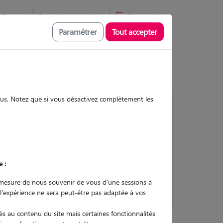
Favoris
Devenir pet sitter
Connexion
Paramétrer
Tout accepter
sous. Notez que si vous désactivez complètement les
Contacter
e :
L'envoi d'une demande est sans
engagement
mesure de nous souvenir de vous d'une sessions à
 l'expérience ne sera peut-être pas adaptée à vos
s au contenu du site mais certaines fonctionnalités