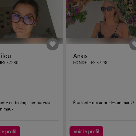
ilou
Anaïs
ES 37230
FONDETTES 37230
iante en biologie amoureuse
Étudiante qui adore les animaux?
animaux
le profil
Voir le profil