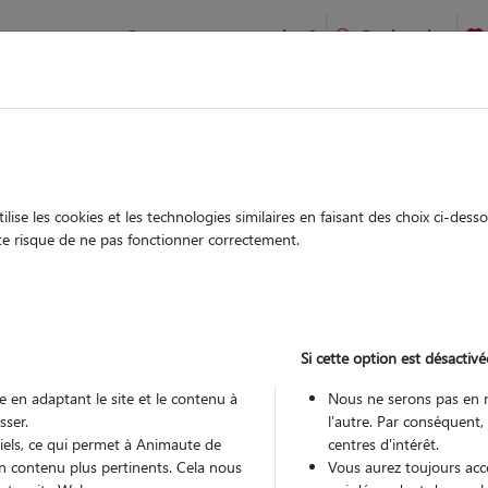
Comment ça marche ?
Recherche
te
/
Centre-Val-de-Loire
/
Indre-et-Loire
/
Fondettes
ise les cookies et les technologies similaires en faisant des choix ci-des
lantine
ute risque de ne pas fonctionner correctement.
 sitter à LUYNES 37230
 ans
Si cette option est désactivé
 en adaptant le site et le contenu à
Nous ne serons pas en 
sser.
l'autre. Par conséquent,
tiels, ce qui permet à Animaute de
centres d'intérêt.
n contenu plus pertinents. Cela nous
Vous aurez toujours accè