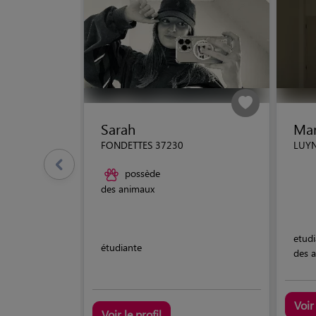
Sarah
Mar
FONDETTES 37230
LUYN
possède
des animaux
etud
étudiante
des 
Voir 
Voir le profil