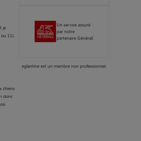
Un service assuré
t je
par notre
 ou 11).
partenaire Générali
eglantine est un membre non professionnel.
x chiens
on donc
ssi