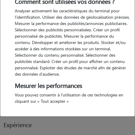
Comment sont utilisées vos données ?
Analyser activement les caractéristiques du terminal pour
Motivation
l'identification. Utiliser des données de géolocalisation précises.
Mesurer la performance des publicités/annonces publicitaires.
ayant toujours eu un profond respect pour les animaux, je souhaite
Sélectionner des publicités personnalisées. Créer un profil
proposer mes services en tant que pet sitter pour allier passion et
personnalisé de publicités. Mesurer la performance du
engagement. sérieuse et attentionnée, je comprends l'importance de
contenu. Développer et améliorer les produits. Stocker et/ou
répondre aux besoins spécifiques de chaque animal, qu'il s'agisse de
accéder à des informations stockées sur un terminal.
Sélectionner du contenu personnalisé. Sélectionner des
promenades, de jeux ou simplement de présence rassurante. mon
publicités standard. Créer un profil pour afficher un contenu
sens des responsabilités, développé au fil de mes expériences
personnalisé. Exploiter des études de marché afin de générer
professionnelles et de mes études en sciences de l'éducation, me
des données d'audience.
permet d'assurer un cadre sécurisé et bienveillant. consciente que
Mesurer les performances
chaque animal a son propre rythme et ses habitudes, je veille à
respecter leurs besoins tout en offrant aux propriétaires une
Vous pouvez consentir à l'utilisation de ces technologies en
cliquant sur « Tout accepter »
tranquillité d'esprit totale.
Expérience