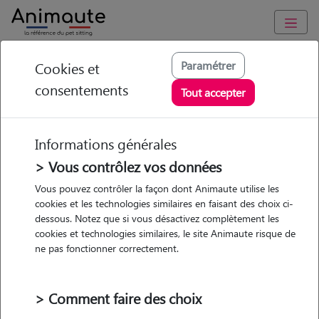
Animaute
/
Bretagne
/
Ille-et-Vilaine
/
Rennes
Paramétrer
Cookies et
consentements
Emma - Petsitter à
Tout accepter
RENNES
Informations générales
> Vous contrôlez vos données
• 24 ans
Vous pouvez contrôler la façon dont Animaute utilise les
cookies et les technologies similaires en faisant des choix ci-
dessous. Notez que si vous désactivez complètement les
cookies et technologies similaires, le site Animaute risque de
ne pas fonctionner correctement.
4 animaux
Maison
> Comment faire des choix