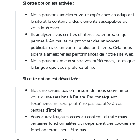
Si cette option est activée :
Pas d'animaux
Nous pouvons améliorer votre expérience en adaptant
Maison
le site et le contenu à des éléments susceptibles de
vous intéresser.
Véhiculé
Ils analysent vos centres d'intérêt potentiels, ce qui
permet à Animaute de proposer des annonces
3
publicitaires et un contenu plus pertinents. Cela nous
Gardes réalisées
aidera à améliorer les performances de notre site Web.
Nous pouvons mieux suivre vos préférences, telles que
Contacter
la langue que vous préférez utiliser.
L'envoi d'une demande est sans engagement
Si cette option est désactivée :
Nous ne serons pas en mesure de nous souvenir de
vous d'une sessions à l'autre. Par conséquent,
l'expérience ne sera peut-être pas adaptée à vos
centres d'intérêt.
Motivation
Vous aurez toujours accès au contenu du site mais
certaines fonctionnalités qui dépendent des cookies ne
après avoir eu pendant 11 ans un chien à la maison, je souhaite
fonctionneront peut-être pas.
pouvoir gérer de manière maîtrisée et sans les inconvénients du