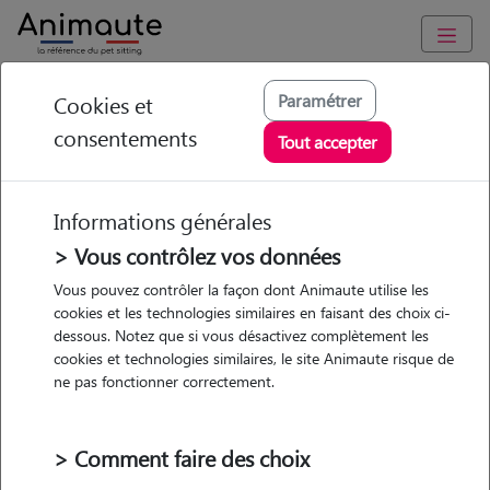
Animaute
/
Bourgogne-Franche-Comte
/
Territoire-de-Belfort
/
Paramétrer
Cookies et
Grandvillars
consentements
Tout accepter
Emmanuelle -
Petsitter à
Informations générales
GRANDVILLARS
> Vous contrôlez vos données
Vous pouvez contrôler la façon dont Animaute utilise les
cookies et les technologies similaires en faisant des choix ci-
dessous. Notez que si vous désactivez complètement les
• 39 ans
cookies et technologies similaires, le site Animaute risque de
Garde
ne pas fonctionner correctement.
chez le Pet Sitter
> Comment faire des choix