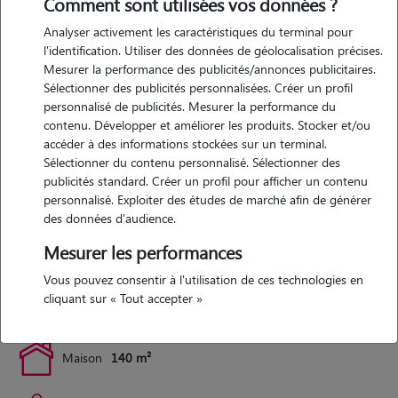
Comment sont utilisées vos données ?
quotidien un animal. mes enfants sont aussi très demandeurs et
aiment beaucoup les animaux.
Analyser activement les caractéristiques du terminal pour
l'identification. Utiliser des données de géolocalisation précises.
Mesurer la performance des publicités/annonces publicitaires.
Sélectionner des publicités personnalisées. Créer un profil
Expérience
personnalisé de publicités. Mesurer la performance du
contenu. Développer et améliorer les produits. Stocker et/ou
nous avons eu un golden retriever femelle pendant 11 ans dont nous
accéder à des informations stockées sur un terminal.
nous sommes occupé quotidiennement (sortie, repas, brossage). elle
Sélectionner du contenu personnalisé. Sélectionner des
est maintenant partie je garde occasionnellement le chien de mes
publicités standard. Créer un profil pour afficher un contenu
voisins quand ils en ont besoin
personnalisé. Exploiter des études de marché afin de générer
des données d'audience.
Mesurer les performances
Logement
Vous pouvez consentir à l'utilisation de ces technologies en
cliquant sur « Tout accepter »
maison avec grand jardin, qui n'est pas encore complètement clôturé
Maison
140 m²