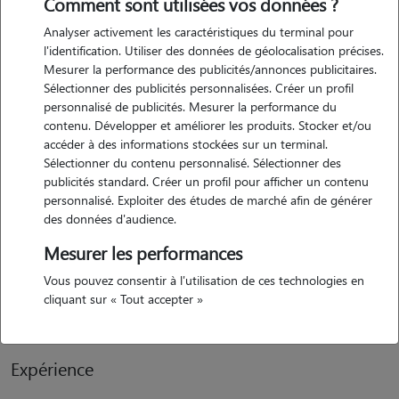
Comment sont utilisées vos données ?
Analyser activement les caractéristiques du terminal pour
Motivation
l'identification. Utiliser des données de géolocalisation précises.
Mesurer la performance des publicités/annonces publicitaires.
j'ai toujours eu un vrai respect et une curiosité pour les animaux,
Sélectionner des publicités personnalisées. Créer un profil
même si je n'en ai jamais eu moi-même. observer leur
personnalisé de publicités. Mesurer la performance du
comportement, comprendre leur langage et répondre à leurs besoins
contenu. Développer et améliorer les produits. Stocker et/ou
sont des aspects qui m'intéressent vraiment. devenir petsitter, c'est
accéder à des informations stockées sur un terminal.
Sélectionner du contenu personnalisé. Sélectionner des
pour moi une façon de créer ce lien avec eux tout en rendant service
publicités standard. Créer un profil pour afficher un contenu
à leurs propriétaires. ce rôle ne se limite pas à nourrir ou promener
personnalisé. Exploiter des études de marché afin de générer
un animal, il implique aussi de le rassurer, de m'adapter à son
des données d'audience.
caractère et de veiller à son bien-être en l'absence de son maître.
Mesurer les performances
c'est une responsabilité que je prends avec sérieux, car je sais à quel
point il est important pour un propriétaire de pouvoir faire confiance
Vous pouvez consentir à l'utilisation de ces technologies en
cliquant sur « Tout accepter »
à la personne qui s'occupe de son compagnon.
Expérience