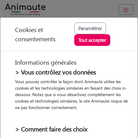
Animaute
/
Nouvelle Aquitaine
/
Gironde
/
Le Haillan
Paramétrer
Cookies et
consentements
Sandra - Petsitter à
Tout accepter
LE HAILLAN
Informations générales
> Vous contrôlez vos données
• 35 ans
Vous pouvez contrôler la façon dont Animaute utilise les
cookies et les technologies similaires en faisant des choix ci-
dessous. Notez que si vous désactivez complètement les
cookies et technologies similaires, le site Animaute risque de
ne pas fonctionner correctement.
1 animal
Appartement
> Comment faire des choix