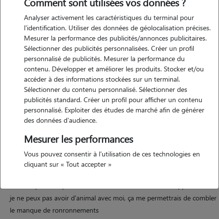
Comment sont utilisées vos données ?
Analyser activement les caractéristiques du terminal pour
Motivation
l'identification. Utiliser des données de géolocalisation précises.
Mesurer la performance des publicités/annonces publicitaires.
j'adore en prendre soin, jouer avec eux et leur faire des câlins quand
Sélectionner des publicités personnalisées. Créer un profil
ils font la sieste (voire faire la sieste avec eux) je serais ravie de
personnalisé de publicités. Mesurer la performance du
permettre aux propriétaires d'avoir l'esprit tranquille pendant que je
contenu. Développer et améliorer les produits. Stocker et/ou
m'occupe d'eux comme si c'était les miens !!
accéder à des informations stockées sur un terminal.
Sélectionner du contenu personnalisé. Sélectionner des
publicités standard. Créer un profil pour afficher un contenu
personnalisé. Exploiter des études de marché afin de générer
Expérience
des données d'audience.
j'ai toujours aimé les animaux et j'ai eu la chance de toujours d'avoir
Mesurer les performances
es animaux chez moi, en ville comme à la campagne ? j'ai eu la la
Vous pouvez consentir à l'utilisation de ces technologies en
chance de passer trois mois comme jeune fille au pair en italie où il y
cliquant sur « Tout accepter »
avait 3 chats et un chien dans la maison et j'ai pu passer beaucoup
beaucoup de temps avec eux ? mais comme dans mon appartement
je ne peux pas avoir d'animal avec moi, ça me permettrais de combler
le manque de ronronnements