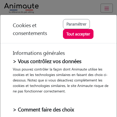
Animaute
/
Ile-de-France
/
Paris
/
Paris 10e Arrondissement
Paramétrer
Cookies et
consentements
Faustine - Petsitter à
Tout accepter
PARIS 10
Informations générales
> Vous contrôlez vos données
• 25 ans
Vous pouvez contrôler la façon dont Animaute utilise les
cookies et les technologies similaires en faisant des choix ci-
dessous. Notez que si vous désactivez complètement les
cookies et technologies similaires, le site Animaute risque de
ne pas fonctionner correctement.
Pas d'animaux
Appartement
> Comment faire des choix