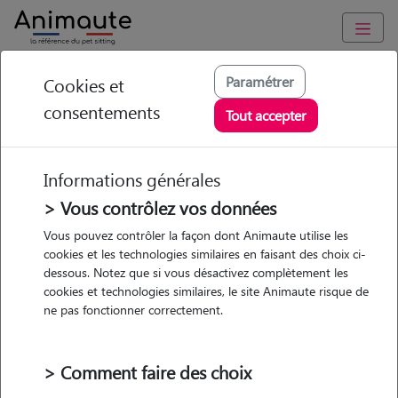
Animaute
/
Ile-de-France
/
Paris
/
Paris 20e Arrondissement
Paramétrer
Cookies et
consentements
Flora - Petsitter à
Tout accepter
PARIS 20
Informations générales
> Vous contrôlez vos données
Vous pouvez contrôler la façon dont Animaute utilise les
5
/5
(
2 avis
)
cookies et les technologies similaires en faisant des choix ci-
dessous. Notez que si vous désactivez complètement les
• 35 ans
cookies et technologies similaires, le site Animaute risque de
Garde
Promenades
ne pas fonctionner correctement.
chez le Pet Sitter
> Comment faire des choix