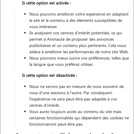
Si cette option est activée :
1 animal
Appartement
Nous pouvons améliorer votre expérience en adaptant
le site et le contenu à des éléments susceptibles de
vous intéresser.
Non véhiculé
Ils analysent vos centres d'intérêt potentiels, ce qui
permet à Animaute de proposer des annonces
6
Gardes réalisées
publicitaires et un contenu plus pertinents. Cela nous
aidera à améliorer les performances de notre site Web.
Nous pouvons mieux suivre vos préférences, telles que
Contacter
la langue que vous préférez utiliser.
L'envoi d'une demande est sans engagement
Si cette option est désactivée :
Nous ne serons pas en mesure de nous souvenir de
vous d'une sessions à l'autre. Par conséquent,
l'expérience ne sera peut-être pas adaptée à vos
centres d'intérêt.
Vous aurez toujours accès au contenu du site mais
certaines fonctionnalités qui dépendent des cookies ne
fonctionneront peut-être pas.