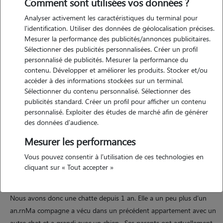
Comment sont utilisées vos données ?
Analyser activement les caractéristiques du terminal pour
l'identification. Utiliser des données de géolocalisation précises.
Mesurer la performance des publicités/annonces publicitaires.
Sélectionner des publicités personnalisées. Créer un profil
personnalisé de publicités. Mesurer la performance du
contenu. Développer et améliorer les produits. Stocker et/ou
Motivation
accéder à des informations stockées sur un terminal.
Sélectionner du contenu personnalisé. Sélectionner des
publicités standard. Créer un profil pour afficher un contenu
Bonjour rnNous sommes les heureux parents d’un petit chat qui aime
personnalisé. Exploiter des études de marché afin de générer
la compagnie d’autres animaux, donc nous souhaitons garder
des données d'audience.
d’autres chats de temps en temps .rnNous adorons les chats et notre
Mesurer les performances
appartement est suffisamment grand pour en accueillir
Vous pouvez consentir à l'utilisation de ces technologies en
cliquant sur « Tout accepter »
Expérience
Nous avons donc une chatte depuis 1 an. Elle a un peu plus d’un
an.rnMa compagne a vécu dans un précédent appartement avec un
autre chat et a grandi avec un chien . Ses parents ont actuellement