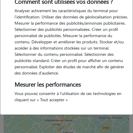
Expérience
Comment sont utilisées vos données ?
Analyser activement les caractéristiques du terminal pour
Je garde régulièrement les animaux de ma famille et de mes amis, et
l'identification. Utiliser des données de géolocalisation précises.
c'est un grand plaisir pour moi à chaque fois ! J'adore balader le chien
Mesurer la performance des publicités/annonces publicitaires.
de mes grands-parents, ils me le confient très souvent depuis
Sélectionner des publicités personnalisées. Créer un profil
plusieurs années.
personnalisé de publicités. Mesurer la performance du
contenu. Développer et améliorer les produits. Stocker et/ou
accéder à des informations stockées sur un terminal.
Sélectionner du contenu personnalisé. Sélectionner des
publicités standard. Créer un profil pour afficher un contenu
Flore est un membre non professionnel.
personnalisé. Exploiter des études de marché afin de générer
des données d'audience.
Mesurer les performances
Situation géographique
Vous pouvez consentir à l'utilisation de ces technologies en
cliquant sur « Tout accepter »