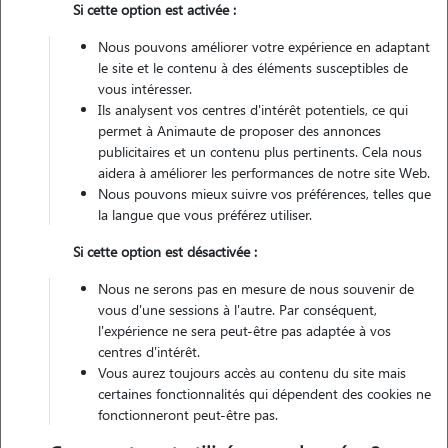
Si cette option est activée :
Non véhiculé
Nous pouvons améliorer votre expérience en adaptant
le site et le contenu à des éléments susceptibles de
vous intéresser.
Contacter
Ils analysent vos centres d'intérêt potentiels, ce qui
permet à Animaute de proposer des annonces
L'envoi d'une demande est sans engagement
publicitaires et un contenu plus pertinents. Cela nous
aidera à améliorer les performances de notre site Web.
Nous pouvons mieux suivre vos préférences, telles que
la langue que vous préférez utiliser.
Si cette option est désactivée :
Motivation
Nous ne serons pas en mesure de nous souvenir de
Je suis très à l'aise avec les animaux, j'adore passer du temps et jouer
vous d'une sessions à l'autre. Par conséquent,
avec eux. J'ai l'habitude de garder les animaux de ma famille et de
l'expérience ne sera peut-être pas adaptée à vos
mes amis. Je suis digne de confiance et disponible pour garder vos
centres d'intérêt.
Vous aurez toujours accès au contenu du site mais
petites boules de poils !
certaines fonctionnalités qui dépendent des cookies ne
fonctionneront peut-être pas.