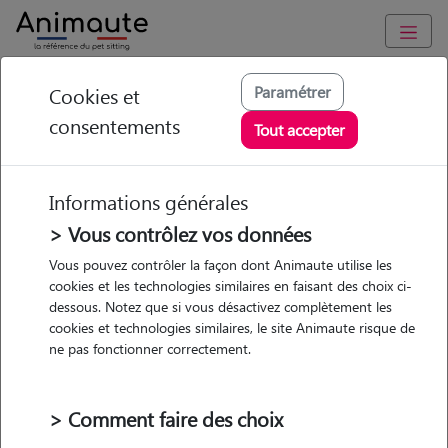
Animaute
/
Auvergne-Rhône-Alpes
/
Rhône
/
Écully
Paramétrer
Cookies et
consentements
Flore - Petsitter à
Tout accepter
Écully
Informations générales
> Vous contrôlez vos données
• 25 ans
Vous pouvez contrôler la façon dont Animaute utilise les
cookies et les technologies similaires en faisant des choix ci-
Promenades
dessous. Notez que si vous désactivez complètement les
cookies et technologies similaires, le site Animaute risque de
ne pas fonctionner correctement.
> Comment faire des choix
Pas d'animaux
Maison