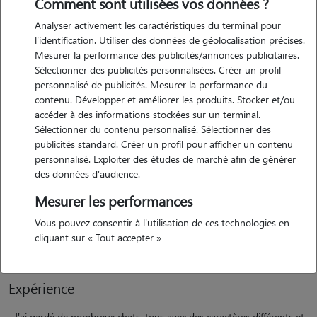
Comment sont utilisées vos données ?
Analyser activement les caractéristiques du terminal pour
l'identification. Utiliser des données de géolocalisation précises.
Mesurer la performance des publicités/annonces publicitaires.
Sélectionner des publicités personnalisées. Créer un profil
personnalisé de publicités. Mesurer la performance du
contenu. Développer et améliorer les produits. Stocker et/ou
Motivation
accéder à des informations stockées sur un terminal.
Sélectionner du contenu personnalisé. Sélectionner des
publicités standard. Créer un profil pour afficher un contenu
Je suis une passionnée des animaux et j'affectionne tout
personnalisé. Exploiter des études de marché afin de générer
particulièrement les chats. J'en ai toujours eu à mes cotés et
des données d'audience.
actuellement j'en possède 2 adorables. Je connais bien leur
Mesurer les performances
comportement et leur "language". Je suis calme et attentionnée et je
saurais partager avec eux, des moments de jeux ainsi que de gros
Vous pouvez consentir à l'utilisation de ces technologies en
calins.
cliquant sur « Tout accepter »
Expérience
J'ai gardé de nombreux chats, tous avec des caractères différents et