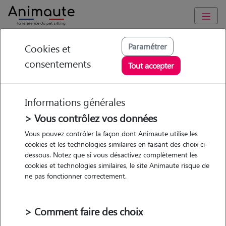
Animaute
/
Auvergne-Rhône-Alpes
/
Rhône
/
Écully
Paramétrer
Cookies et
consentements
Corinne - Petsitter à
Tout accepter
Écully
Informations générales
> Vous contrôlez vos données
Vous pouvez contrôler la façon dont Animaute utilise les
5
/5
(
1 avis
)
cookies et les technologies similaires en faisant des choix ci-
dessous. Notez que si vous désactivez complètement les
• 64 ans
cookies et technologies similaires, le site Animaute risque de
Garde
ne pas fonctionner correctement.
chez le Pet Sitter
> Comment faire des choix