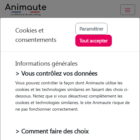
Animaute
/
Grand-Est
/
Bas-Rhin
/
Vendenheim
Paramétrer
Cookies et
consentements
Frederique - Petsitter
Tout accepter
à Eckwersheim
Informations générales
> Vous contrôlez vos données
• 66 ans
Vous pouvez contrôler la façon dont Animaute utilise les
cookies et les technologies similaires en faisant des choix ci-
Garde
Promenades
dessous. Notez que si vous désactivez complètement les
chez le Pet Sitter
cookies et technologies similaires, le site Animaute risque de
ne pas fonctionner correctement.
> Comment faire des choix
Pas d'animaux
Appartement