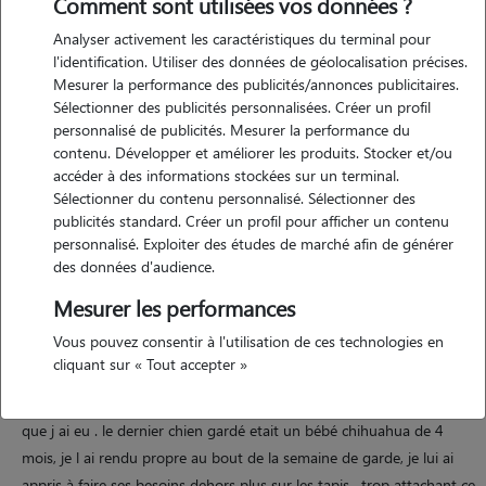
Comment sont utilisées vos données ?
Analyser activement les caractéristiques du terminal pour
l'identification. Utiliser des données de géolocalisation précises.
Mesurer la performance des publicités/annonces publicitaires.
Sélectionner des publicités personnalisées. Créer un profil
Motivation
personnalisé de publicités. Mesurer la performance du
contenu. Développer et améliorer les produits. Stocker et/ou
j'ai déjà gardé 2 chats et 2 chiens. je suis en retraite depuis le 1 er
accéder à des informations stockées sur un terminal.
juillet 2023, donc très disponible pour les animaux.,une petite
Sélectionner du contenu personnalisé. Sélectionner des
compagnie est toujours agréable. de plus j'aime me promener dans
publicités standard. Créer un profil pour afficher un contenu
personnalisé. Exploiter des études de marché afin de générer
mon village votre chien appréciera les balades.
des données d'audience.
Mesurer les performances
Expérience
Vous pouvez consentir à l'utilisation de ces technologies en
cliquant sur « Tout accepter »
j'aime les animaux mais je ne veux pas m engager à adopter un
animal pour une longue durée. dans mon enfance ce sont des chats
que j ai eu . le dernier chien gardé etait un bébé chihuahua de 4
mois, je l ai rendu propre au bout de la semaine de garde, je lui ai
appris à faire ses besoins dehors plus sur les tapis , trop attachant ce