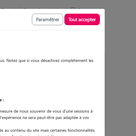
Favoris
Devenir pet sitter
Connexion
Paramétrer
Tout accepter
sous. Notez que si vous désactivez complètement les
Contacter
e :
L'envoi d'une demande est sans
engagement
mesure de nous souvenir de vous d'une sessions à
 l'expérience ne sera peut-être pas adaptée à vos
s au contenu du site mais certaines fonctionnalités