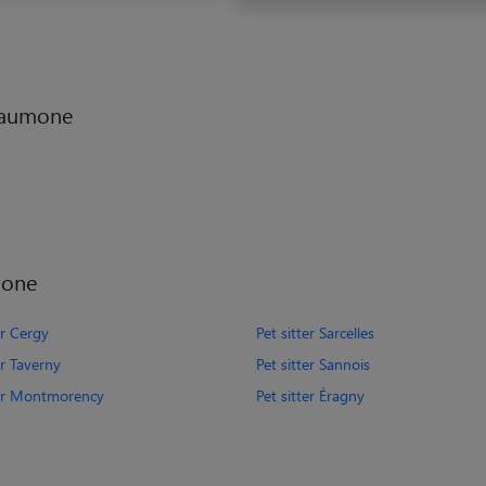
l aumone
mone
er Cergy
Pet sitter Sarcelles
er Taverny
Pet sitter Sannois
ter Montmorency
Pet sitter Éragny