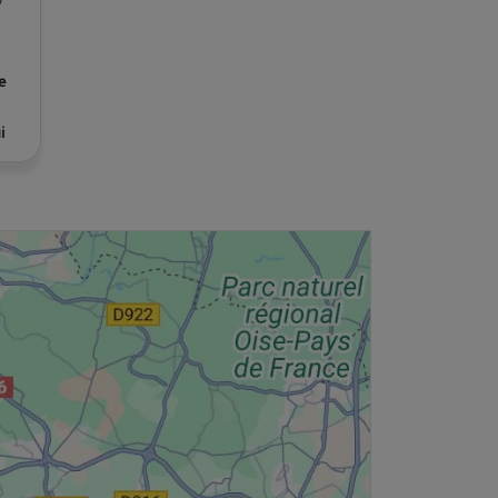
/
e
i