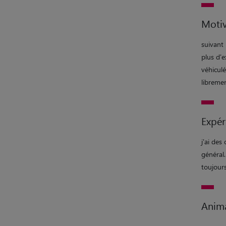
Motiv
suivant 
plus d'e
véhiculé
libremen
Expér
j'ai des
général.
toujours
Anim