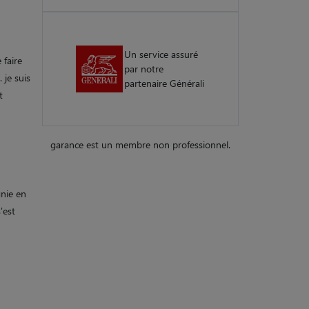
Un service assuré
 faire
par notre
 je suis
partenaire Générali
t
garance est un membre non professionnel.
gnie en
'est