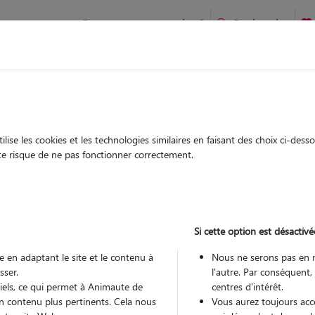
Comment ça marche ?
Recherche
te
/
Ile-de-France
/
Val-d'Oise
/
Saint-Ouen-l'Aumône
ise les cookies et les technologies similaires en faisant des choix ci-des
rance
ute risque de ne pas fonctionner correctement.
 sitter à ST OUEN L AUMONE 95310
 ans
Si cette option est désactivé
 en adaptant le site et le contenu à
Nous ne serons pas en 
sser.
l'autre. Par conséquent,
tiels, ce qui permet à Animaute de
centres d'intérêt.
n contenu plus pertinents. Cela nous
Vous aurez toujours accè