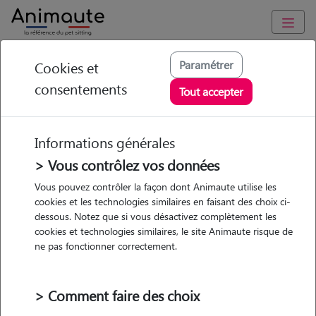
Animaute
/
Ile-de-France
/
Val-d'Oise
/
Saint-Ouen-l'Aumône
Paramétrer
Cookies et
consentements
Ulgenitza - Petsitter
Tout accepter
à ST OUEN L
AUMONE
Informations générales
> Vous contrôlez vos données
Vous pouvez contrôler la façon dont Animaute utilise les
cookies et les technologies similaires en faisant des choix ci-
• 24 ans
dessous. Notez que si vous désactivez complètement les
cookies et technologies similaires, le site Animaute risque de
ne pas fonctionner correctement.
> Comment faire des choix
Pas d'animaux
Appartement