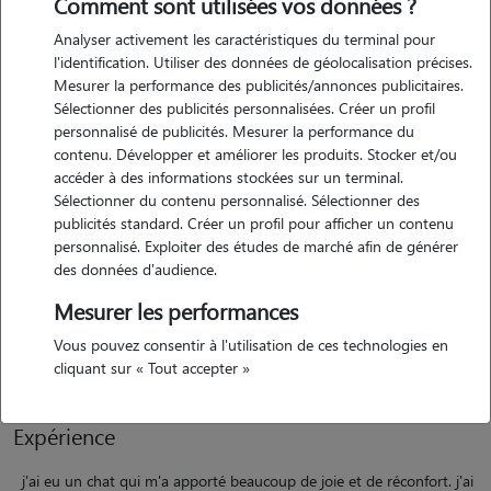
Comment sont utilisées vos données ?
Analyser activement les caractéristiques du terminal pour
l'identification. Utiliser des données de géolocalisation précises.
Motivation
Mesurer la performance des publicités/annonces publicitaires.
Sélectionner des publicités personnalisées. Créer un profil
personnalisé de publicités. Mesurer la performance du
je souhaite garder des animaux de compagnie pour plusieurs raisons.
contenu. Développer et améliorer les produits. Stocker et/ou
leur compagnie et leur affection apportent du réconfort et réduisent
accéder à des informations stockées sur un terminal.
le stress. ils créent une routine quotidienne qui me donne un sens de
Sélectionner du contenu personnalisé. Sélectionner des
la responsabilité et de la stabilité. les interactions avec eux stimulent
publicités standard. Créer un profil pour afficher un contenu
mentalement et encouragent l'exercice physique, contribuant à un
personnalisé. Exploiter des études de marché afin de générer
mode de vie plus sain. de plus, ils améliorent la santé mentale et
des données d'audience.
apportent joie et amusement dans la vie quotidienne. leur présence
Mesurer les performances
enrichit ma vie de manière significative, offrant amour et soutien
Vous pouvez consentir à l'utilisation de ces technologies en
inconditionnels.
cliquant sur « Tout accepter »
Expérience
j'ai eu un chat qui m'a apporté beaucoup de joie et de réconfort. j'ai