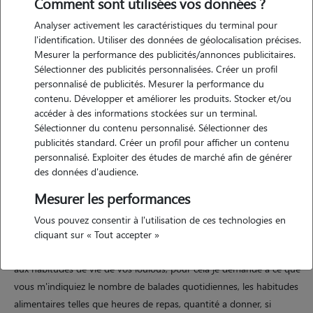
Comment sont utilisées vos données ?
Analyser activement les caractéristiques du terminal pour
l'identification. Utiliser des données de géolocalisation précises.
Mesurer la performance des publicités/annonces publicitaires.
Sélectionner des publicités personnalisées. Créer un profil
personnalisé de publicités. Mesurer la performance du
contenu. Développer et améliorer les produits. Stocker et/ou
accéder à des informations stockées sur un terminal.
Sélectionner du contenu personnalisé. Sélectionner des
publicités standard. Créer un profil pour afficher un contenu
Motivation
personnalisé. Exploiter des études de marché afin de générer
des données d'audience.
jeune retraitée avec beaucoup de temps libre, je pourrai m'occuper
Mesurer les performances
de vos compagnons à 4 pattes. la maison dans laquelle je vous
propose d'accueillir vos compagnons est donc entièrement clôturée,
Vous pouvez consentir à l'utilisation de ces technologies en
ils pourront profiter d'un terrain clos de 500m2 et d'un nid douillet
cliquant sur « Tout accepter »
au sein de notre foyer d'une surface de 100m2. je me veux attentive
aux habitudes de vie de vos loulous, pour cela je demande à ce que
vous m'indiquiez le nombre de balades quotidiennes, les habitudes
alimentaires telles que heures de repas, quantité a donner, si