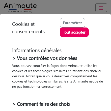
Animaute
/
Bourgogne-Franche-Comte
/
Saône-et-Loire
/
Châtenoy-
Paramétrer
Cookies et
le-Royal
consentements
Tout accepter
Geneviève - Petsitter
à CHATENOY LE
Informations générales
ROYAL
> Vous contrôlez vos données
Vous pouvez contrôler la façon dont Animaute utilise les
cookies et les technologies similaires en faisant des choix ci-
dessous. Notez que si vous désactivez complètement les
5
/5
(
3 avis
)
cookies et technologies similaires, le site Animaute risque de
ne pas fonctionner correctement.
• 64 ans
Garde
Promenades
> Comment faire des choix
chez le Pet Sitter