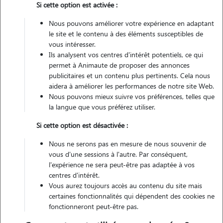
Si cette option est activée :
Nous pouvons améliorer votre expérience en adaptant
le site et le contenu à des éléments susceptibles de
vous intéresser.
Pas d'animaux
Maison
Ils analysent vos centres d'intérêt potentiels, ce qui
permet à Animaute de proposer des annonces
publicitaires et un contenu plus pertinents. Cela nous
Non véhiculé
aidera à améliorer les performances de notre site Web.
Nous pouvons mieux suivre vos préférences, telles que
7
Gardes réalisées
la langue que vous préférez utiliser.
Si cette option est désactivée :
Contacter
Nous ne serons pas en mesure de nous souvenir de
L'envoi d'une demande est sans engagement
vous d'une sessions à l'autre. Par conséquent,
l'expérience ne sera peut-être pas adaptée à vos
centres d'intérêt.
Vous aurez toujours accès au contenu du site mais
certaines fonctionnalités qui dépendent des cookies ne
fonctionneront peut-être pas.