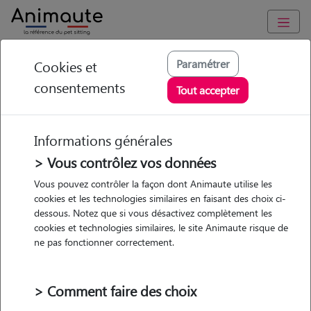
Animaute
/
Ile-de-France
/
Val-d'Oise
/
Montmorency
Paramétrer
Cookies et
consentements
Ilian - Petsitter à
Tout accepter
MONTMORENCY
Informations générales
> Vous contrôlez vos données
• 19 ans
Vous pouvez contrôler la façon dont Animaute utilise les
cookies et les technologies similaires en faisant des choix ci-
dessous. Notez que si vous désactivez complètement les
cookies et technologies similaires, le site Animaute risque de
ne pas fonctionner correctement.
1 animal
Appartement
> Comment faire des choix