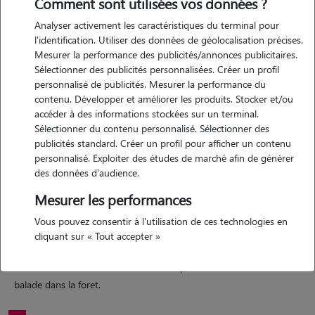
Comment sont utilisées vos données ?
Analyser activement les caractéristiques du terminal pour
Motivation
l'identification. Utiliser des données de géolocalisation précises.
Mesurer la performance des publicités/annonces publicitaires.
amoureux des animaux depuis toujours, je souhaite consacrer du
Sélectionner des publicités personnalisées. Créer un profil
temps à leur bien etre en les nourissant, les promenant, leur
personnalisé de publicités. Mesurer la performance du
accordant de l'attention et en jouant avec eux, c'est une source de
contenu. Développer et améliorer les produits. Stocker et/ou
satisfaction. c'est une grande source de satisfaction. de plus etre pet
accéder à des informations stockées sur un terminal.
Sélectionner du contenu personnalisé. Sélectionner des
siter s'accorde à mon emploi du temps d'étudiant ingénieur
publicités standard. Créer un profil pour afficher un contenu
personnalisé. Exploiter des études de marché afin de générer
des données d'audience.
Expérience
Mesurer les performances
j'ai moi même un superbe berger australien depuis 4 ans dont je
Vous pouvez consentir à l'utilisation de ces technologies en
m'occupe quotidiennement et pour lequel j'ai participé à son
cliquant sur « Tout accepter »
éducation. je le sors au moins une fois par jour en balade, je le
nourris, le brosse et au moins une fois par week-end l'emmène en
balade dans la foret.