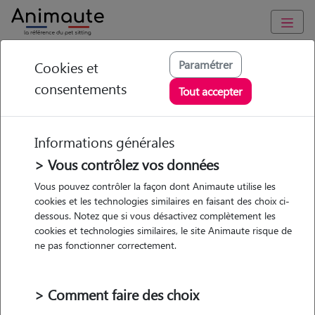
Animaute
/
Grand-Est
/
Meurthe-et-Moselle
/
Nancy
Paramétrer
Cookies et
consentements
Ilona - Petsitter à
Tout accepter
NANCY
Informations générales
> Vous contrôlez vos données
• 22 ans
Vous pouvez contrôler la façon dont Animaute utilise les
cookies et les technologies similaires en faisant des choix ci-
Garde
dessous. Notez que si vous désactivez complètement les
chez le Pet Sitter
cookies et technologies similaires, le site Animaute risque de
ne pas fonctionner correctement.
> Comment faire des choix
Pas d'animaux
Appartement