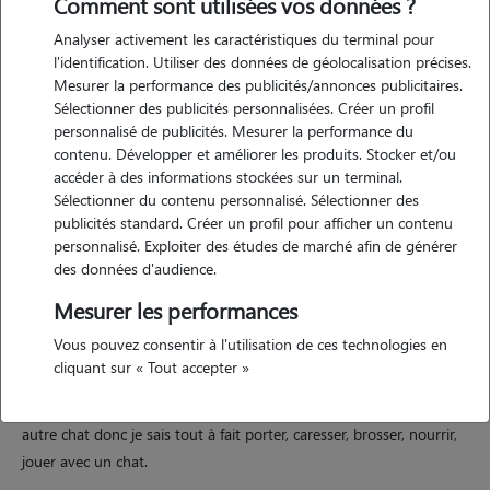
Comment sont utilisées vos données ?
Analyser activement les caractéristiques du terminal pour
l'identification. Utiliser des données de géolocalisation précises.
Mesurer la performance des publicités/annonces publicitaires.
Motivation
Sélectionner des publicités personnalisées. Créer un profil
personnalisé de publicités. Mesurer la performance du
j'adore les chats, j'ai toujours vécue entourée d'un chat donc j'ai
contenu. Développer et améliorer les produits. Stocker et/ou
l'habitude de ce contact. ce serait un réel plaisir que de m'occuper de
accéder à des informations stockées sur un terminal.
votre chat, sincèrement, d'autant plus que je suis partie faire mes
Sélectionner du contenu personnalisé. Sélectionner des
études loin du foyer familial et loin de mon chat... donc votre chat
publicités standard. Créer un profil pour afficher un contenu
personnalisé. Exploiter des études de marché afin de générer
m'apporterait du baume au coeur.
des données d'audience.
Mesurer les performances
Expérience
Vous pouvez consentir à l'utilisation de ces technologies en
cliquant sur « Tout accepter »
j'ai eu 3 chats dans ma vie. chez mes parents, nous avons adopté un
chat à l'âge de mes 10 ans. actuellement, nous avons encore un
autre chat donc je sais tout à fait porter, caresser, brosser, nourrir,
jouer avec un chat.