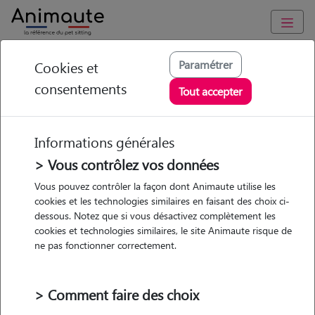
Animaute
/
Centre-Val-de-Loire
/
Cher
/
Châteaumeillant
Paramétrer
Cookies et
consentements
Jade - Petsitter à
Tout accepter
Châteaumeillant
Informations générales
> Vous contrôlez vos données
Vous pouvez contrôler la façon dont Animaute utilise les
5
/5
(
5 avis
)
cookies et les technologies similaires en faisant des choix ci-
dessous. Notez que si vous désactivez complètement les
• 24 ans
cookies et technologies similaires, le site Animaute risque de
Garde
ne pas fonctionner correctement.
chez le Pet Sitter
> Comment faire des choix