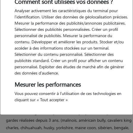
Comment sont utilisées vos données ?
Analyser activement les caractéristiques du terminal pour
l'identification. Utiliser des données de géolocalisation précises.
Mesurer la performance des publicités/annonces publicitaires.
Sélectionner des publicités personnalisées. Créer un profil
personnalisé de publicités. Mesurer la performance du
contenu. Développer et améliorer les produits. Stocker et/ou
Motivation
accéder à des informations stockées sur un terminal.
Sélectionner du contenu personnalisé. Sélectionner des
publicités standard. Créer un profil pour afficher un contenu
bonjour à tous et toutes, je m'appelle jade j'ai 22 ans, je viens de finir
personnalisé. Exploiter des études de marché afin de générer
mes études supérieures par conséquent je recherche une
des données d'audience.
rémunération le temps de trouver un emploi. ayant grandi entourée
Mesurer les performances
de plusieurs animaux (un labrador, un lapin, des poissons, des chats,
bien sûr pas tous en même temps), j'ai un amour inconditionnel pour
Vous pouvez consentir à l'utilisation de ces technologies en
ces derniers et j'aime beaucoup passer du temps en leur compagnie !
cliquant sur « Tout accepter »
j'ai également gardé plusieurs semaines et à plusieurs reprises, cyrius,
le chien leonberg de mon parrain. ainsi que plusieurs superbes
gardes réalisées depuis 3 ans. (malinois, américain bully, cavaliers king
charles, chihuahuah, husky, yorkshire, maine coon, sibérien, bengale,