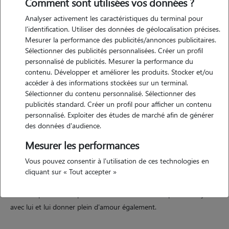
Comment sont utilisées vos données ?
Analyser activement les caractéristiques du terminal pour
Motivation
l'identification. Utiliser des données de géolocalisation précises.
Mesurer la performance des publicités/annonces publicitaires.
Étant une grande fan d'animaux, plus particulièrement de chiens, je
Sélectionner des publicités personnalisées. Créer un profil
serais ravie de m'occuper de votre animal. de plus, comme je suis
personnalisé de publicités. Mesurer la performance du
étudiante, ce petit boulot me sera d'une aide précieuse. je pourrais
contenu. Développer et améliorer les produits. Stocker et/ou
promener votre animal, jouer avec lui et lui donner toute l'affection
accéder à des informations stockées sur un terminal.
Sélectionner du contenu personnalisé. Sélectionner des
dont il aura besoin.
publicités standard. Créer un profil pour afficher un contenu
personnalisé. Exploiter des études de marché afin de générer
des données d'audience.
Expérience
Mesurer les performances
j'ai eu plusieurs chiens au cours de ma vie, le premier datant de mes
Vous pouvez consentir à l'utilisation de ces technologies en
1 ans ! j'ai donc grandi avec ces animaux et j'ai pu développer une
cliquant sur « Tout accepter »
véritable passion pour eux et surtout pour les chiens. je suis donc
habilitée pour m'occuper d'un animal, le nourrir, le promener, jouer
avec lui et lui donner plein d'amour également.