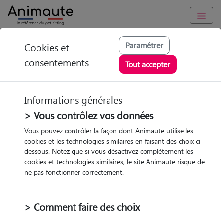
Animaute
/
Ile-de-France
/
Val-de-Marne
/
Ivry-sur-Seine
Paramétrer
Cookies et
consentements
Jeanne - Petsitter à
Tout accepter
IVRY SUR SEINE
Informations générales
> Vous contrôlez vos données
• 23 ans
Vous pouvez contrôler la façon dont Animaute utilise les
cookies et les technologies similaires en faisant des choix ci-
dessous. Notez que si vous désactivez complètement les
cookies et technologies similaires, le site Animaute risque de
ne pas fonctionner correctement.
Pas d'animaux
Appartement
> Comment faire des choix