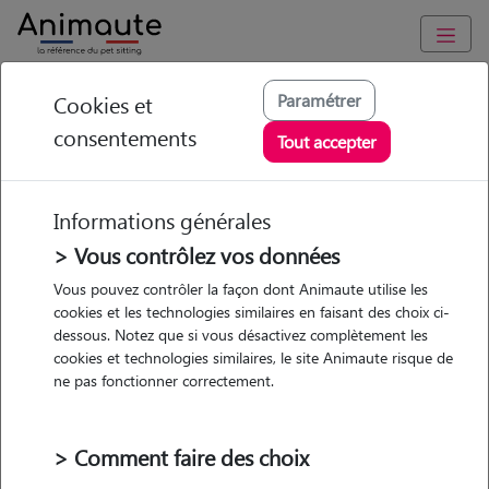
Animaute
/
Pays-de-la-Loire
/
Sarthe
/
Le Mans
Paramétrer
Cookies et
consentements
Jeanne - Petsitter à
Tout accepter
LE MANS
Informations générales
> Vous contrôlez vos données
• 20 ans
Vous pouvez contrôler la façon dont Animaute utilise les
cookies et les technologies similaires en faisant des choix ci-
Garde
dessous. Notez que si vous désactivez complètement les
chez le Pet Sitter
cookies et technologies similaires, le site Animaute risque de
ne pas fonctionner correctement.
> Comment faire des choix
Pas d'animaux
Appartement