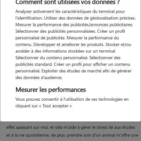
Comment sont utilisées vos données ?
Analyser activement les caractéristiques du terminal pour
l'identification. Utiliser des données de géolocalisation précises.
Mesurer la performance des publicités/annonces publicitaires.
Motivation
Sélectionner des publicités personnalisées. Créer un profil
personnalisé de publicités. Mesurer la performance du
voici une proposition : --- depuis mon plus jeune âge, j'ai toujours
contenu. Développer et améliorer les produits. Stocker et/ou
été entourée d'animaux. chez mes parents, nous avons trois chats,
accéder à des informations stockées sur un terminal.
avec lesquels j'ai tissé des liens très forts. leur compagnie a toujours
Sélectionner du contenu personnalisé. Sélectionner des
été une source de réconfort et de joie pour moi. de plus, j'ai souvent
publicités standard. Créer un profil pour afficher un contenu
personnalisé. Exploiter des études de marché afin de générer
eu l'occasion de m'occuper d'un chien appartenant à un proche, ce
des données d'audience.
qui m'a permis de développer une relation spéciale avec cet animal.
ces expériences ont renforcé mon attachement aux animaux et mon
Mesurer les performances
désir de prendre soin d'eux. aujourd'hui, en tant qu'étudiante vivant
Vous pouvez consentir à l'utilisation de ces technologies en
loin de ma famille et de mes chats, je ressens un véritable manque.
cliquant sur « Tout accepter »
m'occuper d'animaux serait pour moi une façon de retrouver cette
connexion si précieuse. le contact avec les animaux a toujours eu un
effet apaisant sur moi, et cela m'aide à gérer le stress lié aux études
et à la vie quotidienne. de plus, prendre soin d'un animal m'offre une