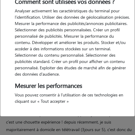
Comment sont utilisées vos données ?
Analyser activement les caractéristiques du terminal pour
l'identification. Utiliser des données de géolocalisation précises.
Mesurer la performance des publicités/annonces publicitaires.
Sélectionner des publicités personnalisées. Créer un profil
personnalisé de publicités. Mesurer la performance du
contenu. Développer et améliorer les produits. Stocker et/ou
Motivation
accéder à des informations stockées sur un terminal.
Sélectionner du contenu personnalisé. Sélectionner des
publicités standard. Créer un profil pour afficher un contenu
j'adore depuis toujours la présence d'animaux et leur prodiguer soins
personnalisé. Exploiter des études de marché afin de générer
et attentions. c'est dans ma nature de vouloir rendre service, c'est
des données d'audience.
donc tout naturellement que je propose d'être une partenaire de
Mesurer les performances
confiance lorsque vous devez vous absenter. je peux accueillir chez
moi, mais aussi rendre visite / promener si d'aventure c'était plus
Vous pouvez consentir à l'utilisation de ces technologies en
favorable à votre animal de le laisser dans son milieu habituel. j'ai un
cliquant sur « Tout accepter »
petit garçon de bientôt 2 ans que j'ai à coeur de familiariser aux
bienfaits de s'occuper d'animaux, cela apporte joie et responsabilité,
c'est une chouette expérience ! depuis récemment, je suis
majoritairement à domicile en télétravail (3jours sur 5), c'est donc du