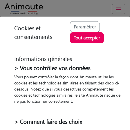
Animaute
/
Ile-de-France
/
Val-d'Oise
/
Ermont
Paramétrer
Cookies et
consentements
Julie - Petsitter à
Tout accepter
ERMONT
Informations générales
> Vous contrôlez vos données
Vous pouvez contrôler la façon dont Animaute utilise les
5
/5
(
2 avis
)
cookies et les technologies similaires en faisant des choix ci-
dessous. Notez que si vous désactivez complètement les
• 44 ans
cookies et technologies similaires, le site Animaute risque de
Garde
ne pas fonctionner correctement.
chez le Pet Sitter
> Comment faire des choix