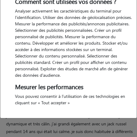
Comment sont utilisées vos données ?
Analyser activement les caractéristiques du terminal pour
Motivation
l'identification. Utiliser des données de géolocalisation précises.
Mesurer la performance des publicités/annonces publicitaires.
j'aime passer du temps avec les chiens, qu'ils soient calmes ou avec
Sélectionner des publicités personnalisées. Créer un profil
un brin de folie, j'aime jouer avec eux, leur apporter de l'affection,
personnalisé de publicités. Mesurer la performance du
prendre soin d'eux, leur faire de belles promenades... les balades font
contenu. Développer et améliorer les produits. Stocker et/ou
parties de mon quotidien ayant un chien de taille moyenne avec
accéder à des informations stockées sur un terminal.
Sélectionner du contenu personnalisé. Sélectionner des
beaucoup d'énergie à revendre. je comprends l'importance qu'un
publicités standard. Créer un profil pour afficher un contenu
animal peut avoir dans une famille et j'en prendrai soin comme si
personnalisé. Exploiter des études de marché afin de générer
c'était le mien. les services proposés sont des balades, jeux, repas,
des données d'audience.
visites à domicile et envoi de nouvelles régulières (photos, messages)
Mesurer les performances
Vous pouvez consentir à l'utilisation de ces technologies en
Expérience
cliquant sur « Tout accepter »
j'ai actuellement un chien créole de taille moyenne de 2 ans, joueur,
dynamique et très câlin. j'ai grandi également avec un jack russel
pendant 14 ans qui était lui calme. je suis donc habituée à différents