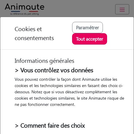
Animaute
/
Grand-Est
/
Bas-Rhin
/
Hoerdt
Paramétrer
Cookies et
consentements
Julie - Petsitter à
Tout accepter
WEYERSHEIM
Informations générales
> Vous contrôlez vos données
• 20 ans
Vous pouvez contrôler la façon dont Animaute utilise les
cookies et les technologies similaires en faisant des choix ci-
dessous. Notez que si vous désactivez complètement les
cookies et technologies similaires, le site Animaute risque de
ne pas fonctionner correctement.
1 animal
Maison
> Comment faire des choix