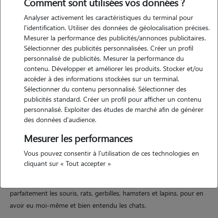
Comment sont utilisées vos données ?
Analyser activement les caractéristiques du terminal pour
l'identification. Utiliser des données de géolocalisation précises.
Mesurer la performance des publicités/annonces publicitaires.
Motivation
Sélectionner des publicités personnalisées. Créer un profil
personnalisé de publicités. Mesurer la performance du
j'adore les animaux depuis toujours, j'ai eu tous types de rongeurs, et
contenu. Développer et améliorer les produits. Stocker et/ou
actuellement j'ai 2 chats adoptés en association depuis une dizaine
accéder à des informations stockées sur un terminal.
d'années. je possède le galop 3 et mon diplôme d'auxiliaire de santé
Sélectionner du contenu personnalisé. Sélectionner des
animale.
publicités standard. Créer un profil pour afficher un contenu
personnalisé. Exploiter des études de marché afin de générer
des données d'audience.
Expérience
Mesurer les performances
Vous pouvez consentir à l'utilisation de ces technologies en
j'ai déjà gardé des chiens (husky, labrador et cocker), des chats (au
cliquant sur « Tout accepter »
domicile des propriétaires en visites), un hamster, un lapin, et je me
suis occupé d'un cheval et d'un poney pendant 3 mois. je connais
parfaitement les souris, rats, gerbilles, hamsters et lapins, pour en
avoir eu moi-même et bien entendu les chats.