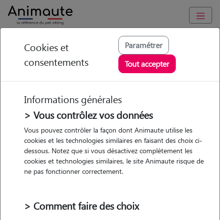
Animaute
/
Hauts-de-France
/
Pas-de-Calais
/
Béthune
Paramétrer
Cookies et
consentements
Justine - Petsitter à
Tout accepter
Béthune
Informations générales
> Vous contrôlez vos données
• 40 ans
Vous pouvez contrôler la façon dont Animaute utilise les
cookies et les technologies similaires en faisant des choix ci-
Garde
dessous. Notez que si vous désactivez complètement les
chez le Pet Sitter
cookies et technologies similaires, le site Animaute risque de
ne pas fonctionner correctement.
> Comment faire des choix
2 animaux
Appartement