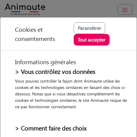
Animaute
/
Nouvelle Aquitaine
/
Charente
/
Aigre
Paramétrer
Cookies et
consentements
Karen - Petsitter à
Tout accepter
FOUQUEURE
Informations générales
> Vous contrôlez vos données
• 43 ans
Vous pouvez contrôler la façon dont Animaute utilise les
cookies et les technologies similaires en faisant des choix ci-
Garde
dessous. Notez que si vous désactivez complètement les
chez le Pet Sitter
cookies et technologies similaires, le site Animaute risque de
ne pas fonctionner correctement.
> Comment faire des choix
Pas d'animaux
Maison