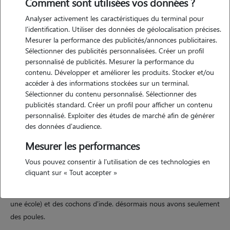
Comment sont utilisées vos données ?
Analyser activement les caractéristiques du terminal pour
l'identification. Utiliser des données de géolocalisation précises.
Mesurer la performance des publicités/annonces publicitaires.
Sélectionner des publicités personnalisées. Créer un profil
Motivation
personnalisé de publicités. Mesurer la performance du
contenu. Développer et améliorer les produits. Stocker et/ou
nous aimons la compagnie des animaux et nous souhaitons
accéder à des informations stockées sur un terminal.
également que nos enfants s'habituent aux responsabilités liées aux
Sélectionner du contenu personnalisé. Sélectionner des
animaux. nous avons de l'espace ( un grand terrain clôturé) et des
publicités standard. Créer un profil pour afficher un contenu
personnalisé. Exploiter des études de marché afin de générer
sentiers de promenade à proximité.
des données d'audience.
Mesurer les performances
Expérience
Vous pouvez consentir à l'utilisation de ces technologies en
cliquant sur « Tout accepter »
nous avons déjà eu des chiens (labradors) pendant une dizaine
d'années, ainsi qu'un lapin qui m'accompagnait à mon travail (dans
une école) et des cochons d'inde. désormais nous avons seulement
des poules.