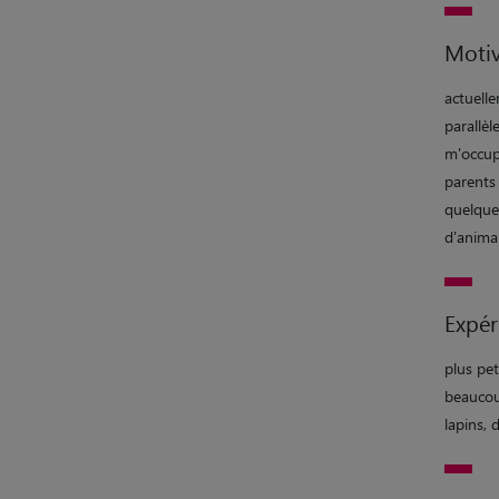
Motiv
actuell
parallèl
m'occup
parents 
quelque
d'anima
Expér
plus pet
beaucou
lapins, 