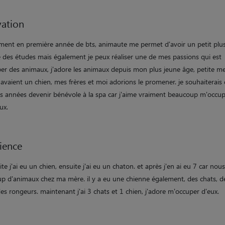
ation
ement en première année de bts, animaute me permet d'avoir un petit plu
e des études mais également je peux réaliser une de mes passions qui est
er des animaux, j'adore les animaux depuis mon plus jeune âge, petite m
avaient un chien, mes frères et moi adorions le promener. je souhaiterais
s années devenir bénévole à la spa car j'aime vraiment beaucoup m'occu
ux.
ience
ite j'ai eu un chien, ensuite j'ai eu un chaton. et après j'en ai eu 7 car nou
p d'animaux chez ma mère. il y a eu une chienne également, des chats, d
des rongeurs. maintenant j'ai 3 chats et 1 chien, j'adore m'occuper d'eux.