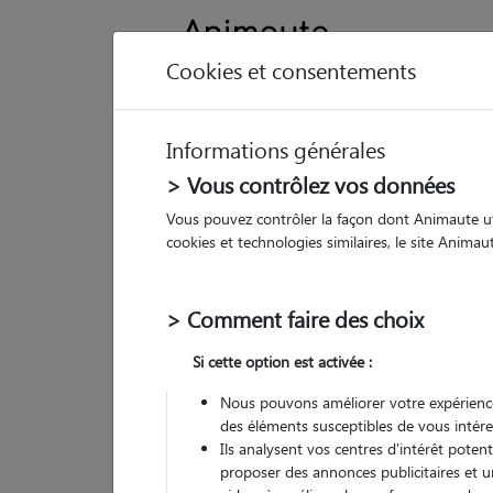
Cookies et consentements
Informations générales
Animau
> Vous contrôlez vos données
Vous pouvez contrôler la façon dont Animaute util
Ka
cookies et technologies similaires, le site Anima
Pet 
> Comment faire des choix
• 21
Si cette option est activée :
Nous pouvons améliorer votre expérience
des éléments susceptibles de vous intére
(
1 avis
)
Ils analysent vos centres d'intérêt poten
5
/5
proposer des annonces publicitaires et u