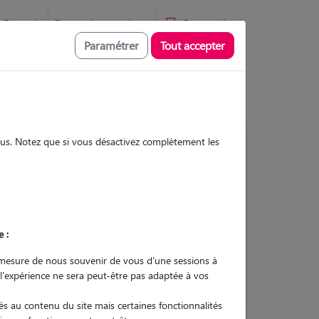
Favoris
Devenir pet sitter
Connexion
Paramétrer
Tout accepter
sous. Notez que si vous désactivez complètement les
4
Gardes réalisées
Contacter
e :
L'envoi d'une demande est sans
mesure de nous souvenir de vous d'une sessions à
engagement
 l'expérience ne sera peut-être pas adaptée à vos
s au contenu du site mais certaines fonctionnalités