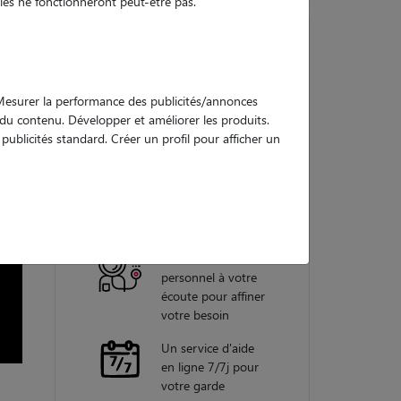
es ne fonctionneront peut-être pas.
Nos
. Mesurer la performance des publicités/annonces
garanties
e du contenu. Développer et améliorer les produits.
ublicités standard. Créer un profil pour afficher un
Une assistance
vétérinaire pour
chaque garde
Un conseiller
personnel à votre
écoute pour affiner
votre besoin
Un service d'aide
en ligne 7/7j pour
votre garde