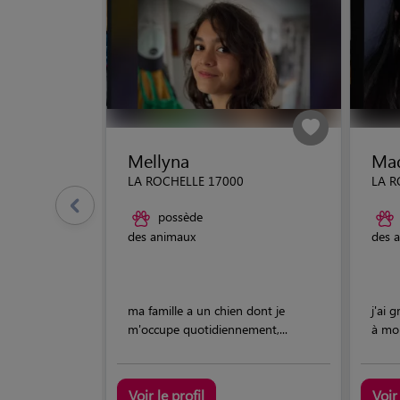
Mellyna
Ma
LA ROCHELLE 17000
LA R
possède
des animaux
des 
ma famille a un chien dont je
j'ai 
m'occupe quotidiennement,...
à mon
Voir le profil
Voir 