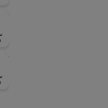
ui
i
ui
i