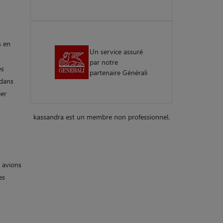
s en
Un service assuré
par notre
es
partenaire Générali
 dans
per
kassandra est un membre non professionnel.
s avions
es