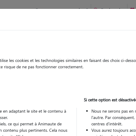
Comment ça marche ?
Recherche
te
/
Nouvelle Aquitaine
/
Charente-Maritime
/
La Rochelle
ise les cookies et les technologies similaires en faisant des choix ci-des
ssandra
ute risque de ne pas fonctionner correctement.
sitter à La Rochelle 17000
 ans
Si cette option est désactivé
 en adaptant le site et le contenu à
Nous ne serons pas en 
sser.
l'autre. Par conséquent,
tiels, ce qui permet à Animaute de
centres d'intérêt.
n contenu plus pertinents. Cela nous
Vous aurez toujours accè