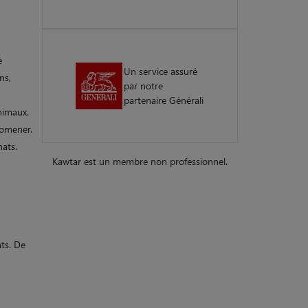
e
Un service assuré
ns,
par notre
partenaire Générali
nimaux.
romener.
hats.
Kawtar est un membre non professionnel.
ats. De