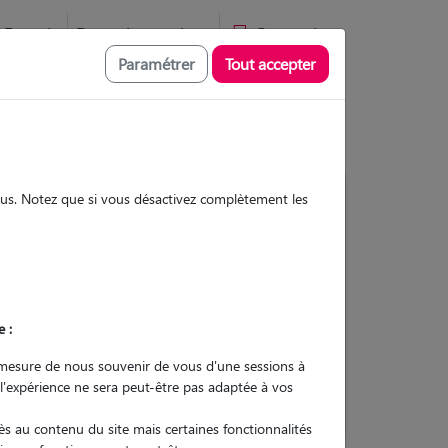
Favoris
Devenir pet sitter
Connexion
Paramétrer
Tout accepter
sous. Notez que si vous désactivez complètement les
15
Gardes réalisées
Contacter
e :
L'envoi d'une demande est sans
mesure de nous souvenir de vous d'une sessions à
engagement
 l'expérience ne sera peut-être pas adaptée à vos
s au contenu du site mais certaines fonctionnalités