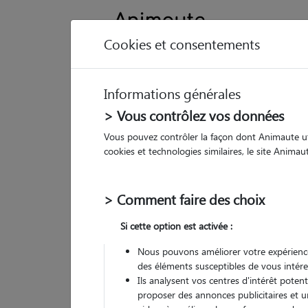
Cookies et consentements
Informations générales
Animau
> Vous contrôlez vos données
Vous pouvez contrôler la façon dont Animaute util
Ka
cookies et technologies similaires, le site Anima
Pet
> Comment faire des choix
• 35
Si cette option est activée :
Nous pouvons améliorer votre expérience
des éléments susceptibles de vous intére
(
6 avis
)
Ils analysent vos centres d'intérêt poten
5
/5
proposer des annonces publicitaires et u