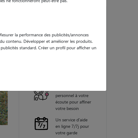
es ne fonctionneront peut-être pas.
Nos
. Mesurer la performance des publicités/annonces
garanties
e du contenu. Développer et améliorer les produits.
ublicités standard. Créer un profil pour afficher un
Une assistance
vétérinaire pour
chaque garde
Un conseiller
personnel à votre
écoute pour affiner
votre besoin
Un service d'aide
en ligne 7/7j pour
votre garde