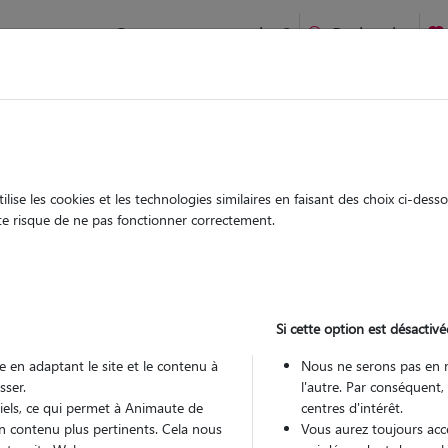
Comment ça marche ?
Recherche
te
/
Nouvelle Aquitaine
/
Vienne
/
Buxerolles
ise les cookies et les technologies similaires en faisant des choix ci-des
wtar
ute risque de ne pas fonctionner correctement.
 sitter à BUXEROLLES 86180
 ans
Si cette option est désactivé
 en adaptant le site et le contenu à
Nous ne serons pas en 
sser.
l'autre. Par conséquent,
tiels, ce qui permet à Animaute de
centres d'intérêt.
n contenu plus pertinents. Cela nous
Vous aurez toujours accè