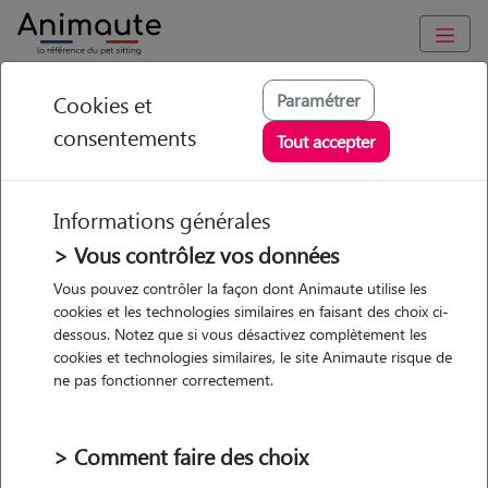
Animaute
/
Centre-Val-de-Loire
/
Loiret
/
Pithiviers
Paramétrer
Cookies et
consentements
Kenza - Petsitter à
Tout accepter
ESCRENNES
Informations générales
> Vous contrôlez vos données
• 22 ans
Vous pouvez contrôler la façon dont Animaute utilise les
cookies et les technologies similaires en faisant des choix ci-
dessous. Notez que si vous désactivez complètement les
cookies et technologies similaires, le site Animaute risque de
ne pas fonctionner correctement.
2 animaux
Appartement
> Comment faire des choix