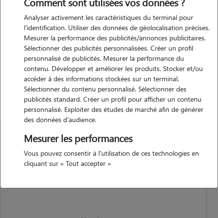
Comment sont utilisées vos données ?
j'ai un chat de 6ans et une chienne de 14 ans. j'ai déjà effectué
Analyser activement les caractéristiques du terminal pour
plusieurs gardes d'animaux, ça s'est toujours très bien passé, je suis
l'identification. Utiliser des données de géolocalisation précises.
vraiment une passionnée des animaux et je compte réellement en
Mesurer la performance des publicités/annonces publicitaires.
faire mon métiers.
Sélectionner des publicités personnalisées. Créer un profil
personnalisé de publicités. Mesurer la performance du
contenu. Développer et améliorer les produits. Stocker et/ou
accéder à des informations stockées sur un terminal.
Animaux
Sélectionner du contenu personnalisé. Sélectionner des
publicités standard. Créer un profil pour afficher un contenu
personnalisé. Exploiter des études de marché afin de générer
des données d'audience.
Mesurer les performances
Vous pouvez consentir à l'utilisation de ces technologies en
cliquant sur « Tout accepter »
Chat
femelle
0