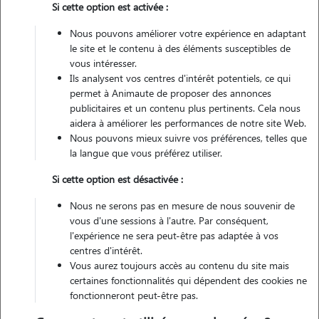
Si cette option est activée :
Véhiculé
Nous pouvons améliorer votre expérience en adaptant
le site et le contenu à des éléments susceptibles de
Contacter
vous intéresser.
Ils analysent vos centres d'intérêt potentiels, ce qui
L'envoi d'une demande est sans engagement
permet à Animaute de proposer des annonces
publicitaires et un contenu plus pertinents. Cela nous
aidera à améliorer les performances de notre site Web.
Nous pouvons mieux suivre vos préférences, telles que
la langue que vous préférez utiliser.
Motivation
Si cette option est désactivée :
j'ai effectué un stage dans un cabinet vétérinaire de deux semaines et
Nous ne serons pas en mesure de nous souvenir de
cela m'a vraiment plus, je me lance alors dans une formation
vous d'une sessions à l'autre. Par conséquent,
d'assistante vétérinaire. j'ai une passion pour les animaux depuis
l'expérience ne sera peut-être pas adaptée à vos
centres d'intérêt.
petite.
Vous aurez toujours accès au contenu du site mais
certaines fonctionnalités qui dépendent des cookies ne
fonctionneront peut-être pas.
Expérience