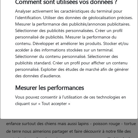
Comment sont utilisées vos données ?
Analyser activement les caractéristiques du terminal pour
l'identification. Utiliser des données de géolocalisation précises.
Motivation
Mesurer la performance des publicités/annonces publicitaires.
Sélectionner des publicités personnalisées. Créer un profil
bonjour je m'appelle cécile j'ai 28 ans je suis sérieuse et dynamique je
personnalisé de publicités. Mesurer la performance du
travail depuis mon domicile donc votre animal sera constamment à
contenu. Développer et améliorer les produits. Stocker et/ou
mes côtés. je serais ravie de garder vos animaux chez moi : poissons -
accéder à des informations stockées sur un terminal.
reptiles - oiseaux. durant la semaine ou week-end je suis flexible nous
Sélectionner du contenu personnalisé. Sélectionner des
publicités standard. Créer un profil pour afficher un contenu
avons deux chiens à la maison sango et usopp (5 et 3 ans) je suis
personnalisé. Exploiter des études de marché afin de générer
volontaire vous pouvez me laisser vos animaux en toute sérénité car
des données d'audience.
je saurai veiller sur leurs bien être comme si ils étaient les miens.
Mesurer les performances
Vous pouvez consentir à l'utilisation de ces technologies en
Expérience
cliquant sur « Tout accepter »
mon mari et moi nous avons toujours eu des animaux depuis notre
enfance surtout des chiens mais aussi lapins - poisson rouge - tortue
de terre nous aimerions partager et faire découvrir à notre fille des