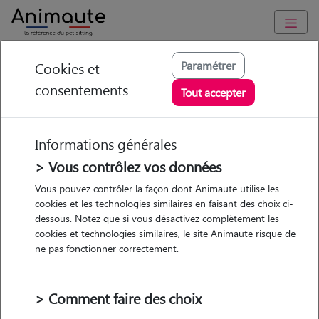
Animaute
/
Centre-Val-de-Loire
/
Loiret
/
Pithiviers
Paramétrer
Cookies et
consentements
Cecile - Petsitter à
Tout accepter
BOYNES
Informations générales
> Vous contrôlez vos données
• 29 ans
Vous pouvez contrôler la façon dont Animaute utilise les
cookies et les technologies similaires en faisant des choix ci-
Promenades
dessous. Notez que si vous désactivez complètement les
cookies et technologies similaires, le site Animaute risque de
ne pas fonctionner correctement.
> Comment faire des choix
2 animaux
Maison