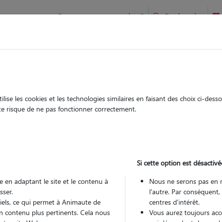
Comment ça marche ?
Recherche
te
/
Provence Alpes Côte d'Azur
/
Bouches-du-Rhône
/
Marseille 9e
ssement
ise les cookies et les technologies similaires en faisant des choix ci-des
ute risque de ne pas fonctionner correctement.
a
 sitter à MARSEILLE 09 13009
 ans
Si cette option est désactivé
arde
 en adaptant le site et le contenu à
Nous ne serons pas en 
 le Pet Sitter
sser.
l'autre. Par conséquent,
tiels, ce qui permet à Animaute de
centres d'intérêt.
n contenu plus pertinents. Cela nous
Vous aurez toujours accè