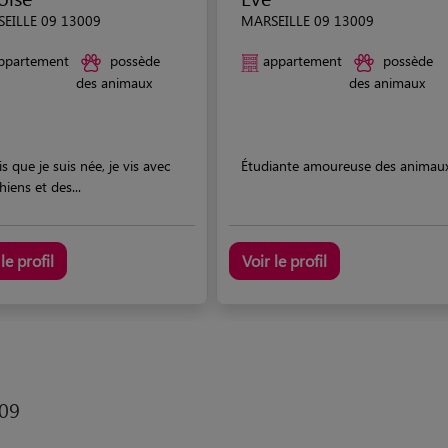
EILLE 09 13009
MARSEILLE 09 13009
ppartement
possède
appartement
possède
des animaux
des animaux
s que je suis née, je vis avec
Étudiante amoureuse des animau
hiens et des...
le profil
Voir le profil
 09