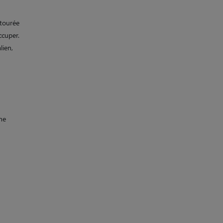
ntourée
ccuper.
lien,
ne