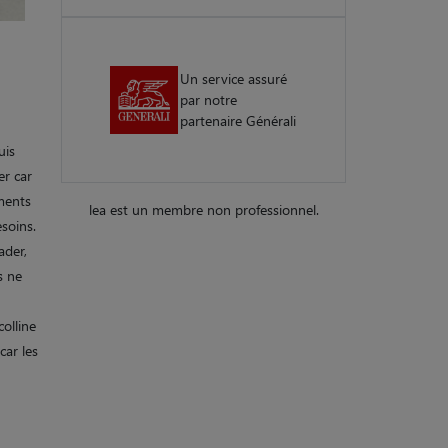
Un service assuré
par notre
partenaire Générali
uis
er car
ments
lea est un membre non professionnel.
soins.
ader,
s ne
colline
car les