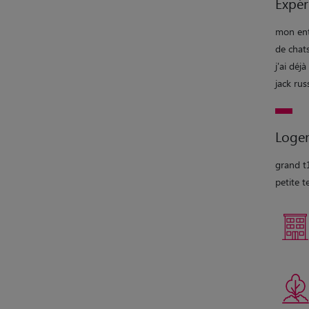
Expér
mon ent
de chats
j'ai déj
jack rus
Loge
grand t
petite t