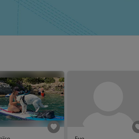
oïse
Eve