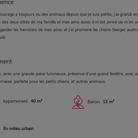
ience
ourage a toujours eu des animaux depuis que je suis petite, j'ai grandi e
 des deux côtés de ma famille et mes amis aussi, il m'est arrivé de m'en o
à garder les hamsters de mes amis, et j'ai promené les chiens (berger austra
sel)
ment
1, avec une grande pièce lumineuse, présence d'une grand fenêtre, avec u
errasse, parfaite pour les petits chiens, et autres animaux.
Appartement
40 m²
Balcon
15 m²
En milieu urbain