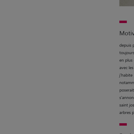
Motiv
depuis p
toujours
en plus
avec le
j'habite
notammen
poserait
s'annonc
saint jo
arbres p