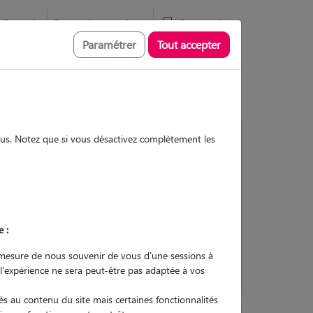
Favoris
Devenir pet sitter
Connexion
Paramétrer
Tout accepter
sous. Notez que si vous désactivez complètement les
Contacter
e :
L'envoi d'une demande est sans
engagement
mesure de nous souvenir de vous d'une sessions à
 l'expérience ne sera peut-être pas adaptée à vos
s au contenu du site mais certaines fonctionnalités