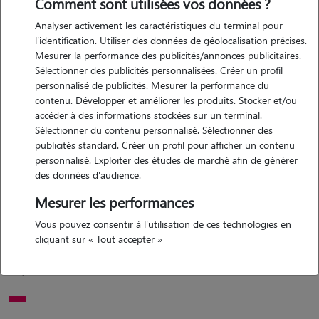
Comment sont utilisées vos données ?
Analyser activement les caractéristiques du terminal pour
Motivation
l'identification. Utiliser des données de géolocalisation précises.
Mesurer la performance des publicités/annonces publicitaires.
bonjour, avec mon amies nous adorons les animaux plus
Sélectionner des publicités personnalisées. Créer un profil
particulièrement les chiens, mais nous attentons d'avoir une maison
personnalisé de publicités. Mesurer la performance du
pour prendre nos chiens, c'est pourquoi nous sommes pas contre
contenu. Développer et améliorer les produits. Stocker et/ou
quelques sortis avec votre animal pour rendre services et profité de
accéder à des informations stockées sur un terminal.
Sélectionner du contenu personnalisé. Sélectionner des
cette joie par la même occasion.
publicités standard. Créer un profil pour afficher un contenu
personnalisé. Exploiter des études de marché afin de générer
des données d'audience.
Expérience
Mesurer les performances
particulièrement passionné par les chiens et les races, le
Vous pouvez consentir à l'utilisation de ces technologies en
comportement des animaux mais je n'est pas eu de chiens par le
cliquant sur « Tout accepter »
passé, par contre j'ai déjà fait des sorties avec des chiens. j'ai
également un chat.