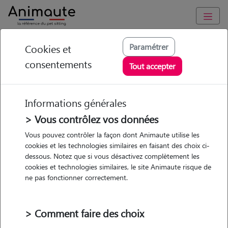
Animaute
/
Nouvelle Aquitaine
/
Gironde
/
Saint-Médard-en-Jalles
Paramétrer
Cookies et
consentements
Léna - Petsitter à ST
Tout accepter
MEDARD EN JALLES
Informations générales
> Vous contrôlez vos données
• 29 ans
Vous pouvez contrôler la façon dont Animaute utilise les
cookies et les technologies similaires en faisant des choix ci-
dessous. Notez que si vous désactivez complètement les
cookies et technologies similaires, le site Animaute risque de
ne pas fonctionner correctement.
1 animal
Appartement
> Comment faire des choix