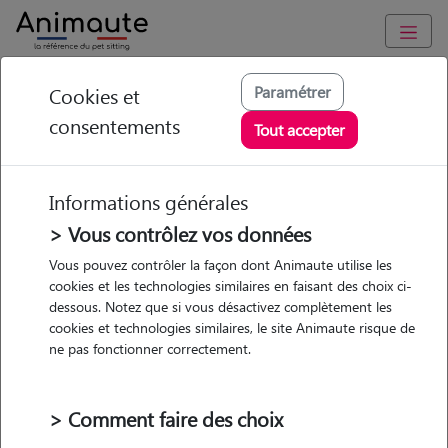
Animaute
/
Occitanie
/
Haute-Garonne
/
Castelnau-d'Estrétefonds
Paramétrer
Cookies et
consentements
Lila - Petsitter à
Tout accepter
CEPET
Informations générales
> Vous contrôlez vos données
• 20 ans
Vous pouvez contrôler la façon dont Animaute utilise les
cookies et les technologies similaires en faisant des choix ci-
dessous. Notez que si vous désactivez complètement les
cookies et technologies similaires, le site Animaute risque de
ne pas fonctionner correctement.
1 animal
Appartement
> Comment faire des choix