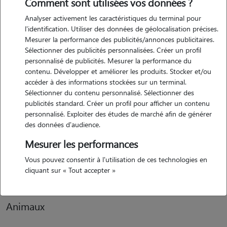
Comment sont utilisées vos données ?
Analyser activement les caractéristiques du terminal pour
Motivation
l'identification. Utiliser des données de géolocalisation précises.
Mesurer la performance des publicités/annonces publicitaires.
je suis étudiante à toulouse et passionnée par les animaux depuis
Sélectionner des publicités personnalisées. Créer un profil
toujours. j'ai aujourd'hui envie de consacrer une partie de mon temps
personnalisé de publicités. Mesurer la performance du
libre à faire ce que j'aime : m'occuper de chiens, les promener, jouer
contenu. Développer et améliorer les produits. Stocker et/ou
avec eux et leur apporter de l'attention.
accéder à des informations stockées sur un terminal.
Sélectionner du contenu personnalisé. Sélectionner des
publicités standard. Créer un profil pour afficher un contenu
personnalisé. Exploiter des études de marché afin de générer
Expérience
des données d'audience.
j'ai la chance d'effectuer régulièrement des promenades de chiens à la
Mesurer les performances
spa, ce qui m'a permis d'acquérir une solide expérience avec tous
Vous pouvez consentir à l'utilisation de ces technologies en
types de chiens : petits, grands, dynamiques ou plus calmes.
cliquant sur « Tout accepter »
Animaux