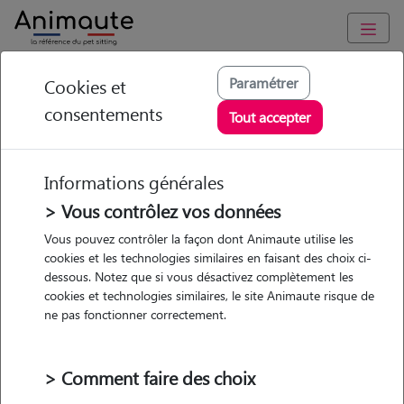
Animaute
/
Centre-Val-de-Loire
/
Loiret
/
Orléans
Paramétrer
Cookies et
consentements
Lise - Petsitter à
Tout accepter
ORLEANS
Informations générales
> Vous contrôlez vos données
Vous pouvez contrôler la façon dont Animaute utilise les
5
/5
(
2 avis
)
cookies et les technologies similaires en faisant des choix ci-
dessous. Notez que si vous désactivez complètement les
• 35 ans
cookies et technologies similaires, le site Animaute risque de
Garde
ne pas fonctionner correctement.
chez le Pet Sitter
> Comment faire des choix