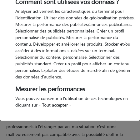
Comment sont utilisées vos données ?
Analyser activement les caractéristiques du terminal pour
l'identification. Utiliser des données de géolocalisation précises.
Mesurer la performance des publicités/annonces publicitaires.
Sélectionner des publicités personnalisées. Créer un profil
personnalisé de publicités. Mesurer la performance du
contenu. Développer et améliorer les produits. Stocker et/ou
Motivation
accéder à des informations stockées sur un terminal.
Sélectionner du contenu personnalisé. Sélectionner des
publicités standard. Créer un profil pour afficher un contenu
j'adore les animaux, j'ai un petit faible pour les chats et les lapins ! vos
personnalisé. Exploiter des études de marché afin de générer
compagnons seront choyés et en sécurité avec moi. je suis très
des données d'audience.
attentive au bien être des animaux : je leur laisse le temps de
Mesurer les performances
s'acclimater et de m'accepter, pas de câlins forcés, uniquement des
papouilles à volonté quand ils le souhaitent ! Également, j'évite de
Vous pouvez consentir à l'utilisation de ces technologies en
recevoir des personnes chez moi quand je garde un animal pour
cliquant sur « Tout accepter »
éviter tout stress inutile. je n'ai malheureusement aujourd'hui plus de
colocataire à quatre pattes. j'ai en moyenne 3 mois de déplacements
professionnels à l'étranger par an, ma situation n'est donc
malheureusement pas compatible avec la possibilité d'offrir la