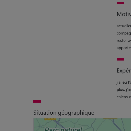
Motiv
actuell
compagno
rester a
apporter
Expér
j'ai eu 
plus, j'
chiens 
Situation géographique