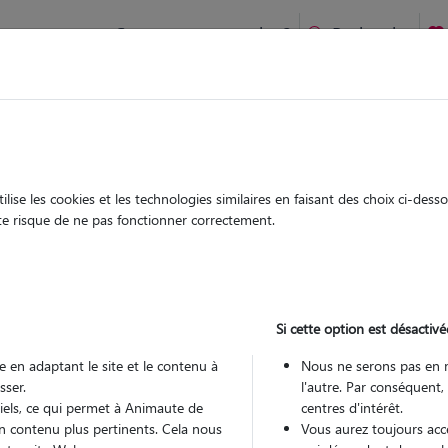
Comment ça marche ?
Recherche
te
/
Ile-de-France
/
Val-d'Oise
/
Ermont
ise les cookies et les technologies similaires en faisant des choix ci-des
son
ute risque de ne pas fonctionner correctement.
 sitter à ERMONT 95120
 ans
Si cette option est désactivé
 en adaptant le site et le contenu à
Nous ne serons pas en 
sser.
l'autre. Par conséquent,
tiels, ce qui permet à Animaute de
centres d'intérêt.
n contenu plus pertinents. Cela nous
Vous aurez toujours accè