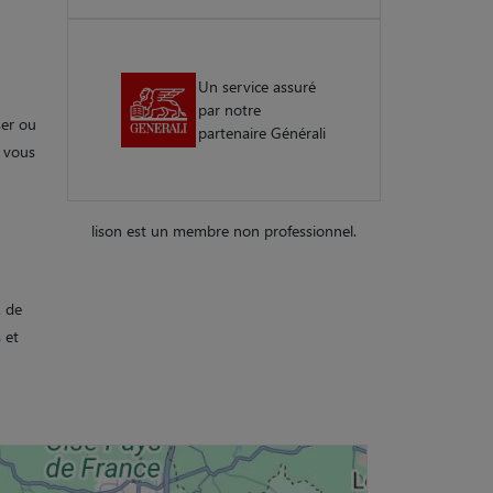
Un service assuré
par notre
ser ou
partenaire Générali
e vous
lison est un membre non professionnel.
. de
 et