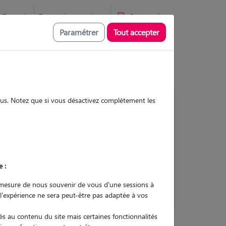
Favoris
Devenir pet sitter
Connexion
Paramétrer
Tout accepter
sous. Notez que si vous désactivez complètement les
Contacter
e :
L'envoi d'une demande est sans
engagement
mesure de nous souvenir de vous d'une sessions à
 l'expérience ne sera peut-être pas adaptée à vos
s au contenu du site mais certaines fonctionnalités