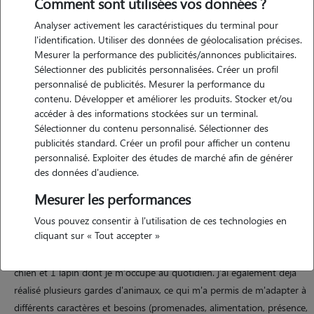
Comment sont utilisées vos données ?
Analyser activement les caractéristiques du terminal pour
l'identification. Utiliser des données de géolocalisation précises.
Motivation
Mesurer la performance des publicités/annonces publicitaires.
Sélectionner des publicités personnalisées. Créer un profil
personnalisé de publicités. Mesurer la performance du
passionnée par les animaux depuis toujours, je souhaite mettre mon
contenu. Développer et améliorer les produits. Stocker et/ou
temps libre à profit pour m'occuper d'eux avec sérieux et
accéder à des informations stockées sur un terminal.
bienveillance. leur confort, leur sécurité et leur bien-être sont ma
Sélectionner du contenu personnalisé. Sélectionner des
priorité. j'aime créer un lien de confiance avec chaque animal et
publicités standard. Créer un profil pour afficher un contenu
rassurer les propriétaires en leur absence.
personnalisé. Exploiter des études de marché afin de générer
des données d'audience.
Mesurer les performances
Expérience
Vous pouvez consentir à l'utilisation de ces technologies en
cliquant sur « Tout accepter »
j'ai toujours vécu entourée d'animaux, ce qui m'a permis de
développer une vraie aisance avec eux. aujourd'hui, j'ai 3 chats, 1
chien et 1 lapin dont je m'occupe au quotidien. j'ai également déjà
réalisé plusieurs gardes d'animaux, ce qui m'a permis de m'adapter à
différents caractères et besoins (promenades, alimentation, présence,