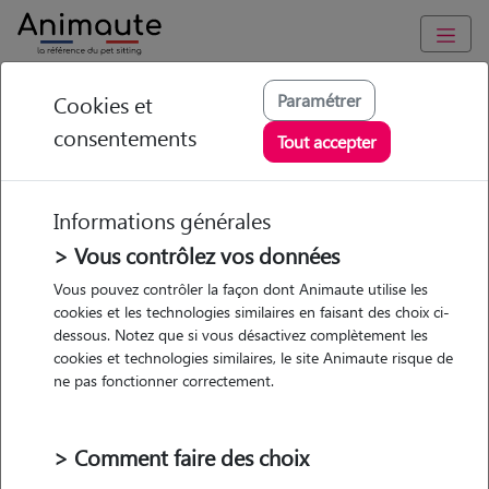
Animaute
/
Nouvelle Aquitaine
/
Charente-Maritime
/
Replonges
Paramétrer
Cookies et
consentements
Lison - Petsitter à ST
Tout accepter
LAURENT SUR
SAONE
Informations générales
> Vous contrôlez vos données
Vous pouvez contrôler la façon dont Animaute utilise les
cookies et les technologies similaires en faisant des choix ci-
• 24 ans
dessous. Notez que si vous désactivez complètement les
cookies et technologies similaires, le site Animaute risque de
ne pas fonctionner correctement.
> Comment faire des choix
5 animaux
Appartement