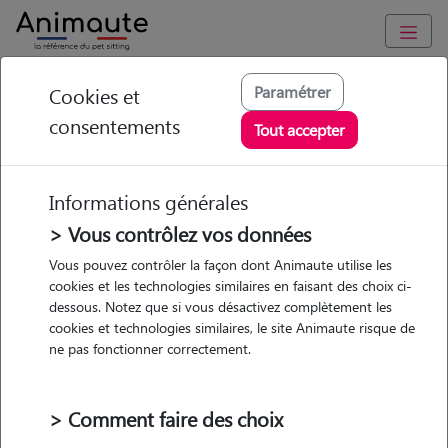
Animaute
/
Centre-Val-de-Loire
/
Loiret
/
Orléans
Paramétrer
Cookies et
consentements
Lola - Petsitter à
Tout accepter
Orléans
Informations générales
> Vous contrôlez vos données
Vous pouvez contrôler la façon dont Animaute utilise les
5
/5
(
4 avis
)
cookies et les technologies similaires en faisant des choix ci-
dessous. Notez que si vous désactivez complètement les
• 20 ans
cookies et technologies similaires, le site Animaute risque de
Garde
ne pas fonctionner correctement.
chez le Pet Sitter
> Comment faire des choix
Formation premiers secours chiens et chats