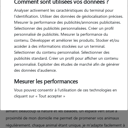
Comment sont utilisées vos données ?
Analyser activement les caractéristiques du terminal pour
l'identification. Utiliser des données de géolocalisation précises.
Mesurer la performance des publicités/annonces publicitaires.
Sélectionner des publicités personnalisées. Créer un profil
personnalisé de publicités. Mesurer la performance du
contenu. Développer et améliorer les produits. Stocker et/ou
accéder à des informations stockées sur un terminal.
Sélectionner du contenu personnalisé. Sélectionner des
publicités standard. Créer un profil pour afficher un contenu
Motivation
personnalisé. Exploiter des études de marché afin de générer
des données d'audience.
amoureuse des animaux depuis toujours, j'aime prendre soin d'eux et
Mesurer les performances
leur apporter douceur, sécurité et affection. je propose un
environnement calme et chaleureux, où vos animaux pourront se
Vous pouvez consentir à l'utilisation de ces technologies en
cliquant sur « Tout accepter »
sentir à l'aise et en confiance. je peux également assurer des visites à
domicile afin de rassurer vos compagnons pendant votre absence.
aimant beaucoup la nature et les balades, un espace vert situé à
proximité de mon domicile me permet de promener vos animaux
régulièrement. chaque animal étant unique, je m'adapte facilement à