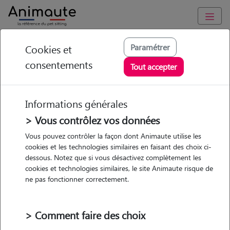
Animaute
/
Ile-de-France
/
Paris
/
Paris 10e Arrondissement
Paramétrer
Cookies et
consentements
Louise - Petsitter à
Tout accepter
PARIS 10
Informations générales
> Vous contrôlez vos données
• 21 ans
Vous pouvez contrôler la façon dont Animaute utilise les
cookies et les technologies similaires en faisant des choix ci-
dessous. Notez que si vous désactivez complètement les
cookies et technologies similaires, le site Animaute risque de
ne pas fonctionner correctement.
1 animal
Appartement
> Comment faire des choix