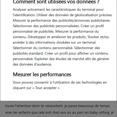
Comment sont utilisées vos données ?
Analyser activement les caractéristiques du terminal pour
Motivation
l'identification. Utiliser des données de géolocalisation précises.
Mesurer la performance des publicités/annonces publicitaires.
bonjour à tous, je souhaite devenir pet sitter car je suis une étudiante
Sélectionner des publicités personnalisées. Créer un profil
de 18 ans et cherche à faire un petit boulot qui me plaît. je suis une
personnalisé de publicités. Mesurer la performance du
amoureuse des animaux mais n'ai malheureusement eu que deux
contenu. Développer et améliorer les produits. Stocker et/ou
chats dans ma vie car j'habite en appartement. je souhaite alors avoir
accéder à des informations stockées sur un terminal.
Sélectionner du contenu personnalisé. Sélectionner des
l'opportunité de garder les animaux des autres pour profiter au
publicités standard. Créer un profil pour afficher un contenu
moins un petit bout de temps avec eux et les chouchouter. a très
personnalisé. Exploiter des études de marché afin de générer
bientôt j'espère !
des données d'audience.
Mesurer les performances
Expérience
Vous pouvez consentir à l'utilisation de ces technologies en
cliquant sur « Tout accepter »
je fais depuis désormais 4 ans beaucoup de babysitting, je suis
responsable et très attentionné et je saurais donner à vos animaux
toute l'attention dont ils nécessitent. je passe beaucoup de temps
avec les enfants que cela soit chez eux ou au parc en baby-sitting, je