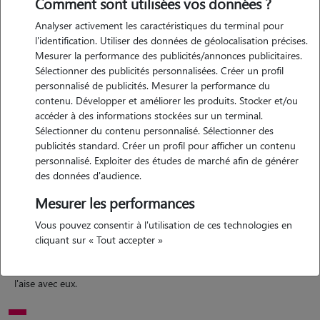
Comment sont utilisées vos données ?
Analyser activement les caractéristiques du terminal pour
l'identification. Utiliser des données de géolocalisation précises.
Mesurer la performance des publicités/annonces publicitaires.
Motivation
Sélectionner des publicités personnalisées. Créer un profil
personnalisé de publicités. Mesurer la performance du
je souhaiterais garder des animaux car j'aimerais pouvoir lier l'utile à
contenu. Développer et améliorer les produits. Stocker et/ou
l'agréable : me faire un petit peu d'argent et m'occuper d'animaux !
accéder à des informations stockées sur un terminal.
c'est une activité que j'aime plus que tout. elle me permet de me
Sélectionner du contenu personnalisé. Sélectionner des
sentir utile.
publicités standard. Créer un profil pour afficher un contenu
personnalisé. Exploiter des études de marché afin de générer
des données d'audience.
Expérience
Mesurer les performances
Vous pouvez consentir à l'utilisation de ces technologies en
depuis petite, je suis habituée à vivre avec des animaux : j'ai eu des
cliquant sur « Tout accepter »
chats, des chiens, des poules et des lapins. cela m'a appris à écouter
leurs besoin et à m'en occuper tout au long de leur vie. je suis très à
l'aise avec eux.