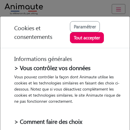
Animaute
/
Bretagne
/
Ille-et-Vilaine
/
Rennes
Paramétrer
Cookies et
consentements
Louise - Petsitter à
Tout accepter
RENNES
Informations générales
> Vous contrôlez vos données
• 18 ans
Vous pouvez contrôler la façon dont Animaute utilise les
cookies et les technologies similaires en faisant des choix ci-
Garde
dessous. Notez que si vous désactivez complètement les
chez le Pet Sitter
cookies et technologies similaires, le site Animaute risque de
ne pas fonctionner correctement.
> Comment faire des choix
1 animal
Appartement