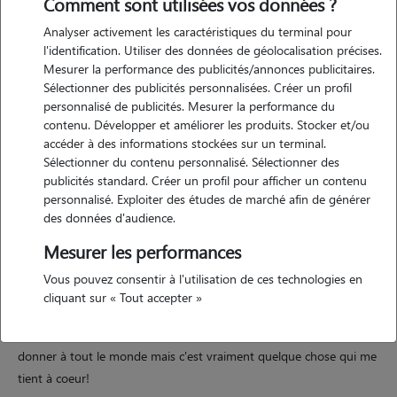
Comment sont utilisées vos données ?
Analyser activement les caractéristiques du terminal pour
l'identification. Utiliser des données de géolocalisation précises.
Mesurer la performance des publicités/annonces publicitaires.
Sélectionner des publicités personnalisées. Créer un profil
personnalisé de publicités. Mesurer la performance du
Motivation
contenu. Développer et améliorer les produits. Stocker et/ou
accéder à des informations stockées sur un terminal.
Sélectionner du contenu personnalisé. Sélectionner des
j'adore les animaux, je garde souvent ceux de mes collègues ou ma
publicités standard. Créer un profil pour afficher un contenu
soeur, j'ai aussi une petite splitz nain de 4 mois à ma charge, je suis
personnalisé. Exploiter des études de marché afin de générer
disponible toute la semaines car je travail seulement le week end!
des données d'audience.
Mesurer les performances
Expérience
Vous pouvez consentir à l'utilisation de ces technologies en
cliquant sur « Tout accepter »
j'ai déjà garder plusieur animaux, chien chat lapin, du petit au plus
grand je suis une personne très sérieuse! garder un animal n'est pas
donner à tout le monde mais c'est vraiment quelque chose qui me
tient à coeur!