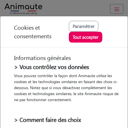
Animaute
/
Auvergne-Rhône-Alpes
/
Drome
/
Châteauneuf-de-
Paramétrer
Cookies et
Galaure
consentements
Tout accepter
Lucas - Petsitter à
CHATEAUNEUF DE
Informations générales
GALAURE
> Vous contrôlez vos données
Vous pouvez contrôler la façon dont Animaute utilise les
cookies et les technologies similaires en faisant des choix ci-
dessous. Notez que si vous désactivez complètement les
• 25 ans
cookies et technologies similaires, le site Animaute risque de
Garde
ne pas fonctionner correctement.
chez le Pet Sitter
> Comment faire des choix