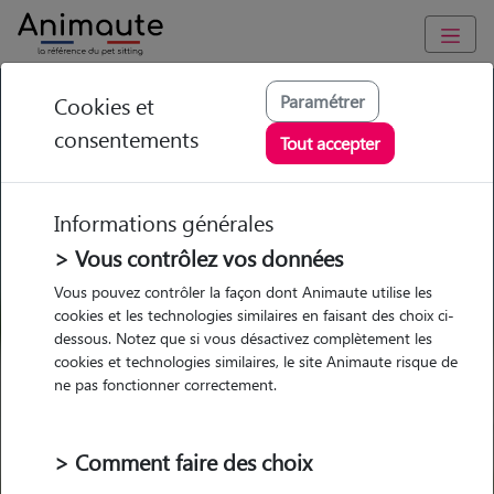
GARDE ANIMAUX à Châteauneuf-de-Galaure : Garde chien et
Paramétrer
Cookies et
chat en famille ou à domicile, visites et promenades
consentements
Tout accepter
Trouvez une garde animaux à
Châteauneuf-de-Galaure
Informations générales
Parmi nos 2 pet-sitters à
> Vous contrôlez vos données
Châteauneuf-de-Galaure
Vous pouvez contrôler la façon dont Animaute utilise les
cookies et les technologies similaires en faisant des choix ci-
dessous. Notez que si vous désactivez complètement les
cookies et technologies similaires, le site Animaute risque de
ne pas fonctionner correctement.
Garde
Garde
Promenades
Promenades
chez le Pet Sitter
chez le Pet Sitter
Visites
Visites
> Comment faire des choix