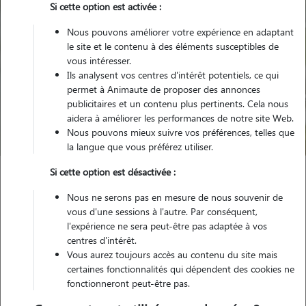
Si cette option est activée :
Nous pouvons améliorer votre expérience en adaptant
le site et le contenu à des éléments susceptibles de
vous intéresser.
Ils analysent vos centres d'intérêt potentiels, ce qui
Pour quel animal ?
permet à Animaute de proposer des annonces
publicitaires et un contenu plus pertinents. Cela nous
aidera à améliorer les performances de notre site Web.
Trouver mon Pet Sitter
Nous pouvons mieux suivre vos préférences, telles que
la langue que vous préférez utiliser.
Si cette option est désactivée :
Garde animaux
France
Auvergne-Rhône-Alpes
Drome
Nous ne serons pas en mesure de nous souvenir de
Châteauneuf-de-Galaure
vous d'une sessions à l'autre. Par conséquent,
l'expérience ne sera peut-être pas adaptée à vos
centres d'intérêt.
Vous aurez toujours accès au contenu du site mais
Nos promeneurs et familles d'accueil
certaines fonctionnalités qui dépendent des cookies ne
fonctionneront peut-être pas.
à Châteauneuf-de-Galaure (26330)