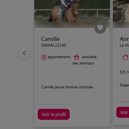
Camille
Ann
DINAN 22100
Le H
appartement
possède
des animaux
5/5 (
Supe
Camille jeune femme motivée
Voir 
Voir le profil