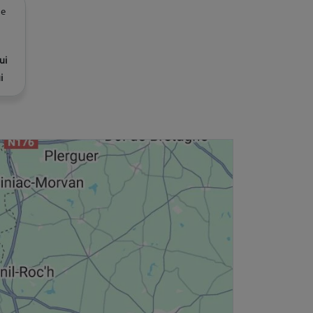
ue
ui
i