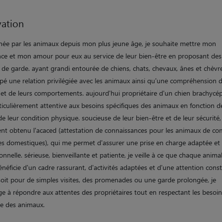
ation
née par les animaux depuis mon plus jeune âge, je souhaite mettre mon
nce et mon amour pour eux au service de leur bien-être en proposant des
 de garde. ayant grandi entourée de chiens, chats, chevaux, ânes et chèvres
pé une relation privilégiée avec les animaux ainsi qu'une compréhension d
 et de leurs comportements. aujourd'hui propriétaire d'un chien brachycép
ticulièrement attentive aux besoins spécifiques des animaux en fonction d
de leur condition physique. soucieuse de leur bien-être et de leur sécurité, 
nt obtenu l'acaced (attestation de connaissances pour les animaux de c
es domestiques), qui me permet d'assurer une prise en charge adaptée et
onnelle. sérieuse, bienveillante et patiente, je veille à ce que chaque anima
néficie d'un cadre rassurant, d'activités adaptées et d'une attention cons
soit pour de simples visites, des promenades ou une garde prolongée, je
e à répondre aux attentes des propriétaires tout en respectant les besoins
re des animaux.