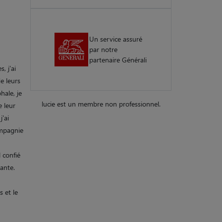
Un service assuré
par notre
partenaire Générali
, j'ai
e leurs
hale, je
lucie est un membre non professionnel.
e leur
j'ai
ompagnie
l confié
tante.
 et le