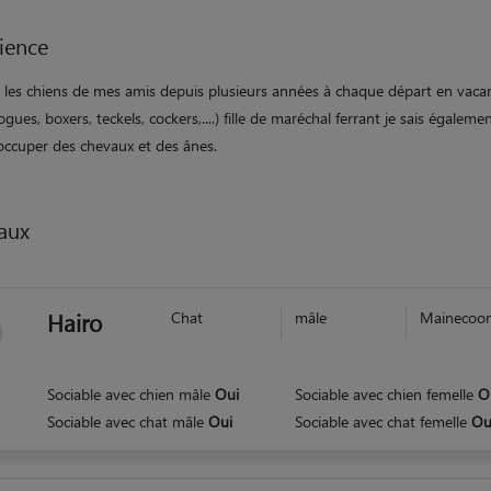
ience
e les chiens de mes amis depuis plusieurs années à chaque départ en vaca
gues, boxers, teckels, cockers,....) fille de maréchal ferrant je sais égalemen
occuper des chevaux et des ânes.
aux
Hairo
Chat
mâle
Mainecoo
Sociable avec chien mâle
Oui
Sociable avec chien femelle
O
Sociable avec chat mâle
Oui
Sociable avec chat femelle
Ou