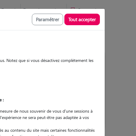
Favoris
Devenir pet sitter
Connexion
Paramétrer
Tout accepter
sous. Notez que si vous désactivez complètement les
Contacter
e :
L'envoi d'une demande est sans
engagement
mesure de nous souvenir de vous d'une sessions à
 l'expérience ne sera peut-être pas adaptée à vos
s au contenu du site mais certaines fonctionnalités