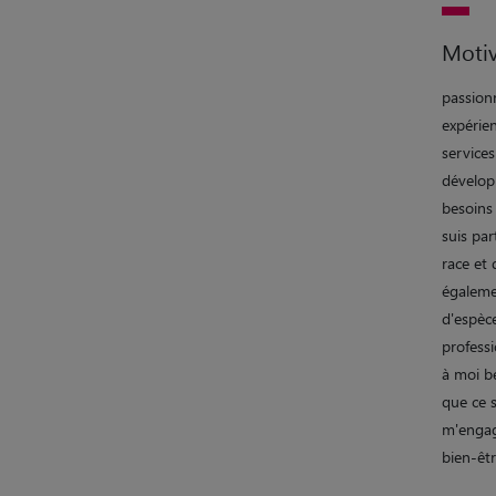
Motiv
passion
expérie
services
dévelop
besoins
suis par
race et 
égaleme
d'espèc
professi
à moi bé
que ce 
m'engag
bien-êt