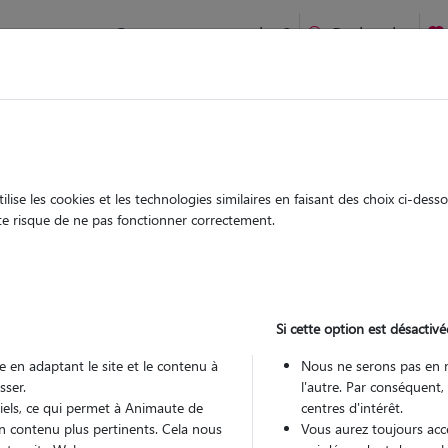
Comment ça marche ?
Recherche
te
/
Bretagne
/
Cotes-d'Armor
/
Dinan
ise les cookies et les technologies similaires en faisant des choix ci-des
cie
ute risque de ne pas fonctionner correctement.
 sitter à BOBITAL 22100
 ans
Si cette option est désactivé
 en adaptant le site et le contenu à
Nous ne serons pas en 
sser.
l'autre. Par conséquent,
tiels, ce qui permet à Animaute de
centres d'intérêt.
n contenu plus pertinents. Cela nous
Vous aurez toujours accè