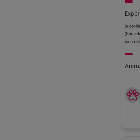
Expér
je gard
(bouledo
bien m'
Anim