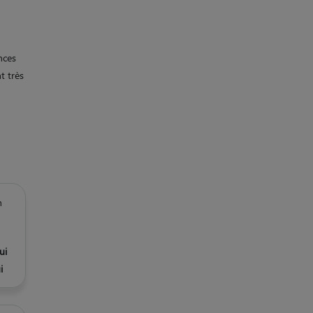
nces
t très
n
ui
i