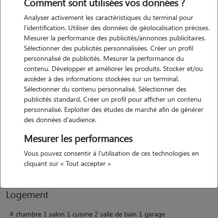
Comment sont utilisées vos données ?
Analyser activement les caractéristiques du terminal pour
l'identification. Utiliser des données de géolocalisation précises.
Mesurer la performance des publicités/annonces publicitaires.
Motivation
Sélectionner des publicités personnalisées. Créer un profil
personnalisé de publicités. Mesurer la performance du
j'ai envie d'aidez les gens a garder leur animaux et jaime beaucoup les
contenu. Développer et améliorer les produits. Stocker et/ou
animaux je suit une personne tres investie dans mon travail les sortir
accéder à des informations stockées sur un terminal.
les calinee joue avec eux serrait une partie de plaisir pour moi
Sélectionner du contenu personnalisé. Sélectionner des
publicités standard. Créer un profil pour afficher un contenu
personnalisé. Exploiter des études de marché afin de générer
des données d'audience.
Expérience
Mesurer les performances
j'ai moi même 3 animaux à la maison et il sont en pleine forme se
Vous pouvez consentir à l'utilisation de ces technologies en
sont mes enfants
cliquant sur « Tout accepter »
Logement
4 chambre 1 salon 1 cuisine 2 salle de bain 1 garage