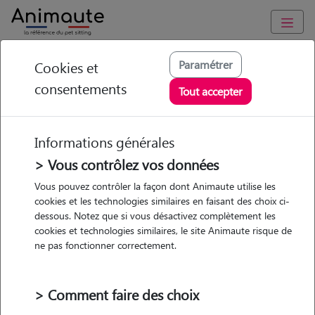
Animaute
/
Bretagne
/
Cotes-d'Armor
/
Dinan
Paramétrer
Cookies et
consentements
Marine - Petsitter à
Tout accepter
Quevert
Informations générales
> Vous contrôlez vos données
• 24 ans
Vous pouvez contrôler la façon dont Animaute utilise les
cookies et les technologies similaires en faisant des choix ci-
Garde
dessous. Notez que si vous désactivez complètement les
chez le Pet Sitter
cookies et technologies similaires, le site Animaute risque de
ne pas fonctionner correctement.
> Comment faire des choix
3 animaux
Maison