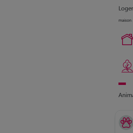
Loge
maison 
Anim