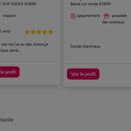
E SUR ISSOLE 83890
Besse sur issole 83890
maison
appartement
possède
des animaux
1 avis)
 ma vie j'ai eu des chiens,je
Garde d’animaux
i tous aimé...
le profil
Voir le profil
issole