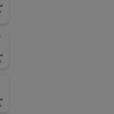
ui
i
/
ui
i
a
ui
i