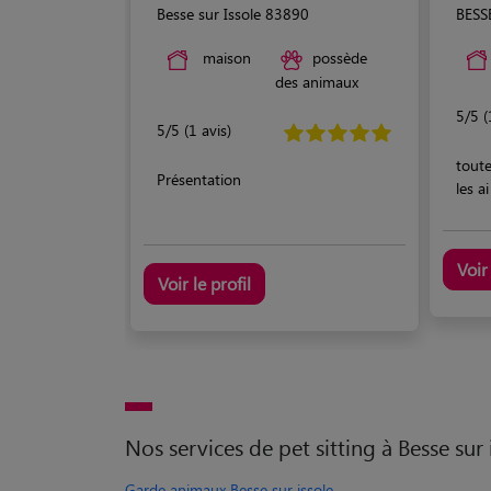
Besse sur Issole 83890
BESS
maison
possède
des animaux
5/5 (
5/5 (1 avis)
toute
Présentation
les a
Voir 
Voir le profil
Nos services de pet sitting à Besse sur 
Garde animaux Besse sur issole