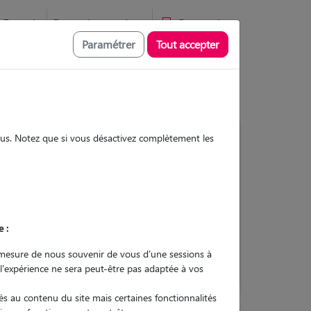
Favoris
Devenir pet sitter
Connexion
Paramétrer
Tout accepter
sous. Notez que si vous désactivez complètement les
Contacter
e :
L'envoi d'une demande est sans
engagement
mesure de nous souvenir de vous d'une sessions à
 l'expérience ne sera peut-être pas adaptée à vos
s au contenu du site mais certaines fonctionnalités