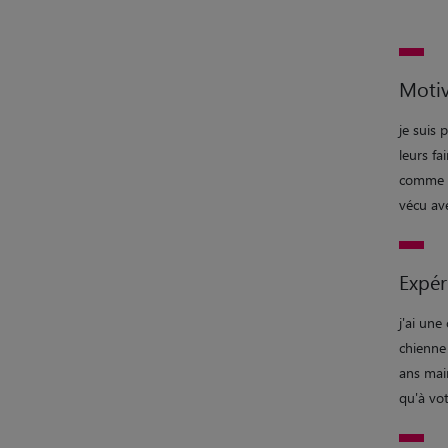
Motiv
je suis 
leurs fa
comme le
vécu av
Expér
j'ai une
chienne 
ans main
qu'à vot