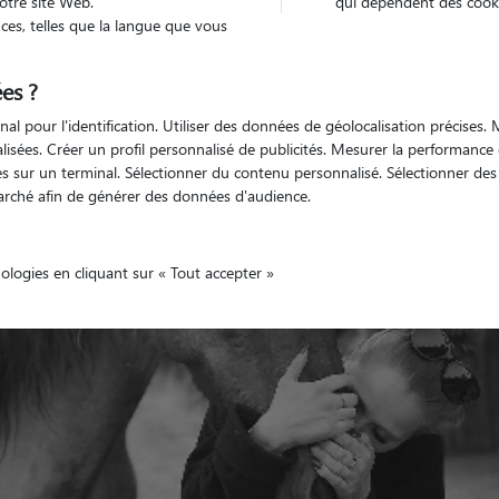
otre site Web.
qui dépendent des cooki
es, telles que la langue que vous
es ?
Véhiculé
nimaux
Maison
nal pour l'identification. Utiliser des données de géolocalisation précises
nalisées. Créer un profil personnalisé de publicités. Mesurer la performanc
 sur un terminal. Sélectionner du contenu personnalisé. Sélectionner des p
arché afin de générer des données d'audience.
nologies en cliquant sur « Tout accepter »