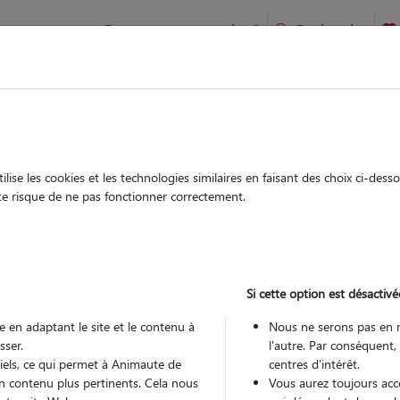
Comment ça marche ?
Recherche
te
/
Provence Alpes Côte d'Azur
/
Var
/
Besse-sur-Issole
ise les cookies et les technologies similaires en faisant des choix ci-des
riah
ute risque de ne pas fonctionner correctement.
 sitter à BESSE SUR ISSOLE 83890
 ans
Si cette option est désactivé
arde
 le Pet Sitter
 en adaptant le site et le contenu à
Nous ne serons pas en 
sser.
l'autre. Par conséquent,
tiels, ce qui permet à Animaute de
centres d'intérêt.
n contenu plus pertinents. Cela nous
Vous aurez toujours accè