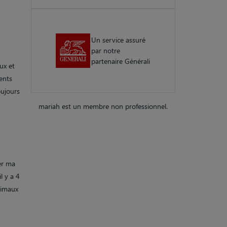
Un service assuré
par notre
partenaire Générali
ux et
ments
oujours
mariah est un membre non professionnel.
ver ma
l y a 4
animaux