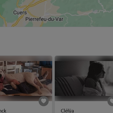
nck
Clélÿa