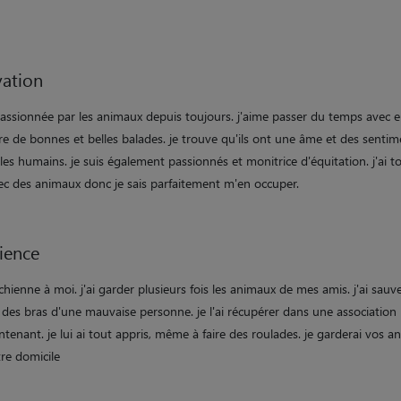
ation
passionnée par les animaux depuis toujours. j'aime passer du temps avec e
ire de bonnes et belles balades. je trouve qu'ils ont une âme et des senti
s humains. je suis également passionnés et monitrice d'équitation. j'ai t
ec des animaux donc je sais parfaitement m'en occuper.
ience
 chienne à moi. j'ai garder plusieurs fois les animaux de mes amis. j'ai sau
des bras d'une mauvaise personne. je l'ai récupérer dans une association i
tenant. je lui ai tout appris, même à faire des roulades. je garderai vos 
re domicile