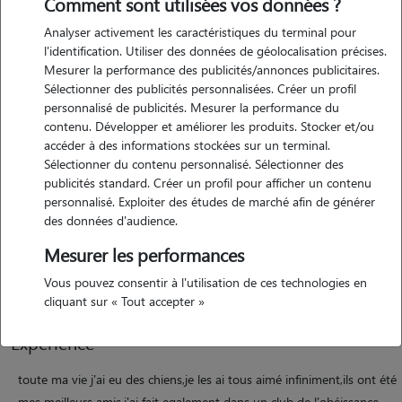
Comment sont utilisées vos données ?
Analyser activement les caractéristiques du terminal pour
l'identification. Utiliser des données de géolocalisation précises.
Mesurer la performance des publicités/annonces publicitaires.
Sélectionner des publicités personnalisées. Créer un profil
personnalisé de publicités. Mesurer la performance du
contenu. Développer et améliorer les produits. Stocker et/ou
Motivation
accéder à des informations stockées sur un terminal.
Sélectionner du contenu personnalisé. Sélectionner des
publicités standard. Créer un profil pour afficher un contenu
j'ai perdu ma chienne dogue argentin suite à une longue maladie,elle
personnalisé. Exploiter des études de marché afin de générer
a laissé un grand vide,la compagnie d'animaux me manque ,j'ai
des données d'audience.
toujours eu des chiens depuis l'age de 20 ans,j'ai eu des levriers,un
Mesurer les performances
berger allemand un berger belge et puis ma dogue argentine
"juju"que j'ai perdu cette année le premier mai.
Vous pouvez consentir à l'utilisation de ces technologies en
cliquant sur « Tout accepter »
Expérience
toute ma vie j'ai eu des chiens,je les ai tous aimé infiniment,ils ont été
mes meilleurs amis,j'ai fait egalement dans un club de l'obéissance