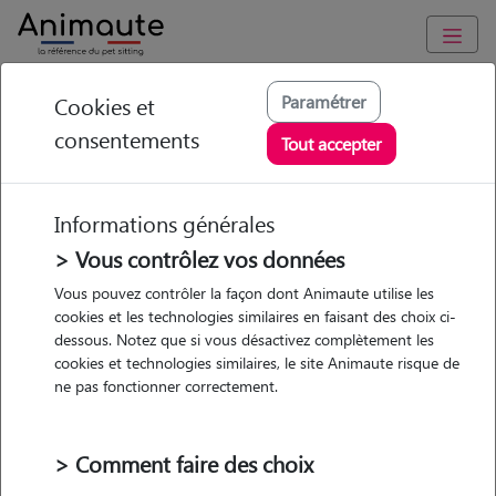
Animaute
/
Provence Alpes Côte d'Azur
/
Var
/
Besse-sur-Issole
Paramétrer
Cookies et
consentements
Franck - Petsitter à
Tout accepter
BESSE SUR ISSOLE
Informations générales
> Vous contrôlez vos données
Vous pouvez contrôler la façon dont Animaute utilise les
5
/5
(
1 avis
)
cookies et les technologies similaires en faisant des choix ci-
dessous. Notez que si vous désactivez complètement les
• 68 ans
cookies et technologies similaires, le site Animaute risque de
Garde
Promenades
ne pas fonctionner correctement.
chez le Pet Sitter
> Comment faire des choix