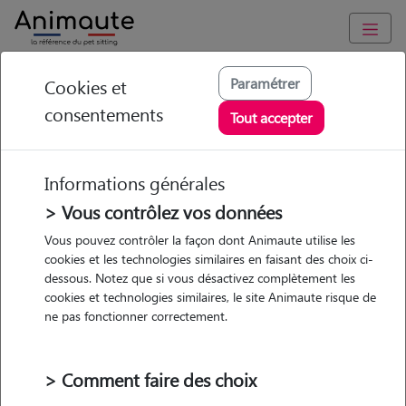
Animaute
/
Hauts-de-France
/
Oise
/
Estrées-Saint-Denis
Paramétrer
Cookies et
consentements
Marina - Petsitter à
Tout accepter
LA NEUVILLE ROY
Informations générales
> Vous contrôlez vos données
• 35 ans
Vous pouvez contrôler la façon dont Animaute utilise les
cookies et les technologies similaires en faisant des choix ci-
dessous. Notez que si vous désactivez complètement les
cookies et technologies similaires, le site Animaute risque de
ne pas fonctionner correctement.
5 animaux
Maison
> Comment faire des choix