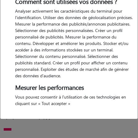
Comment sont utilisées vos données ?
Analyser activement les caractéristiques du terminal pour
Motivation
l'identification. Utiliser des données de géolocalisation précises.
Mesurer la performance des publicités/annonces publicitaires.
naturopathe animalier de métier et passionnée par les animaux
Sélectionner des publicités personnalisées. Créer un profil
depuis toute petite, je vous propose mes services de garde
personnalisé de publicités. Mesurer la performance du
d'animaux à domicile ? certifiée acaced (attestation de connaissances
contenu. Développer et améliorer les produits. Stocker et/ou
pour les animaux de compagnie d'espèces domestiques)
accéder à des informations stockées sur un terminal.
Sélectionner du contenu personnalisé. Sélectionner des
publicités standard. Créer un profil pour afficher un contenu
personnalisé. Exploiter des études de marché afin de générer
Expérience
des données d'audience.
naturopathe animalier depuis 2021, je vis et travaille
Mesurer les performances
quotidiennement avec les animaux (chiens, chat, nac) ?????
Vous pouvez consentir à l'utilisation de ces technologies en
naturopathe animalier depuis 2021 ???? formatrice dans les écoles
cliquant sur « Tout accepter »
des métiers animaliers ? propriétaire de 2 formidables chiens loups ?
propriétaire d'un papy jack russel