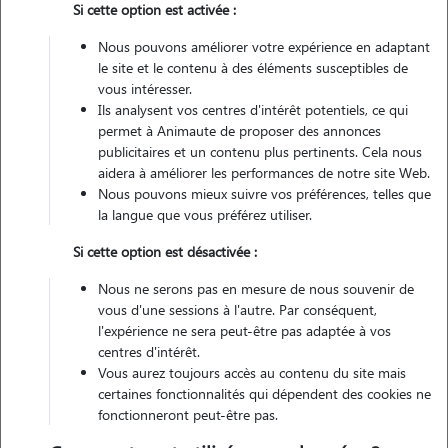
Si cette option est activée :
Nous pouvons améliorer votre expérience en adaptant
Non véhiculé
le site et le contenu à des éléments susceptibles de
vous intéresser.
Ils analysent vos centres d'intérêt potentiels, ce qui
Contacter
permet à Animaute de proposer des annonces
publicitaires et un contenu plus pertinents. Cela nous
L'envoi d'une demande est sans engagement
aidera à améliorer les performances de notre site Web.
Nous pouvons mieux suivre vos préférences, telles que
la langue que vous préférez utiliser.
Si cette option est désactivée :
Motivation
Nous ne serons pas en mesure de nous souvenir de
vous d'une sessions à l'autre. Par conséquent,
adorant depuis toujours les animaux et par dessus tout les chats, je
l'expérience ne sera peut-être pas adaptée à vos
serais disponible pour eux durant votre absence
centres d'intérêt.
Vous aurez toujours accès au contenu du site mais
certaines fonctionnalités qui dépendent des cookies ne
fonctionneront peut-être pas.
Expérience