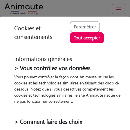
Animaute
/
Pays-de-la-Loire
/
Sarthe
/
Aubenas
Paramétrer
Cookies et
consentements
Marine - Petsitter à
Tout accepter
Saint-Sernin
Informations générales
> Vous contrôlez vos données
• 40 ans
Vous pouvez contrôler la façon dont Animaute utilise les
cookies et les technologies similaires en faisant des choix ci-
Garde
dessous. Notez que si vous désactivez complètement les
chez le Pet Sitter
cookies et technologies similaires, le site Animaute risque de
ne pas fonctionner correctement.
> Comment faire des choix
Pas d'animaux
Maison