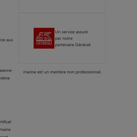
Un service assuré
par notre
vice aux
partenaire Générali
isienne
marine est un membre non professionnel.
i même
tificat
omaine
 sont