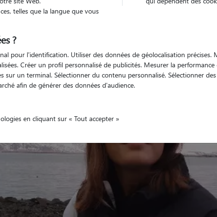
otre site Web.
qui dépendent des cooki
es, telles que la langue que vous
es ?
Non véhiculé
animal
Maison
nal pour l'identification. Utiliser des données de géolocalisation précises
nalisées. Créer un profil personnalisé de publicités. Mesurer la performanc
 sur un terminal. Sélectionner du contenu personnalisé. Sélectionner des p
arché afin de générer des données d'audience.
nologies en cliquant sur « Tout accepter »