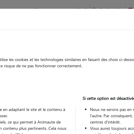
Comment ça marche ?
Recherche
te
/
Ile-de-France
/
Seine-et-Marne
/
Avon
ise les cookies et les technologies similaires en faisant des choix ci-des
rine
ute risque de ne pas fonctionner correctement.
 sitter à Avon 77210
 ans
Si cette option est désactivé
arde
 le Pet Sitter
 en adaptant le site et le contenu à
Nous ne serons pas en 
sser.
l'autre. Par conséquent,
tiels, ce qui permet à Animaute de
centres d'intérêt.
n contenu plus pertinents. Cela nous
Vous aurez toujours accè