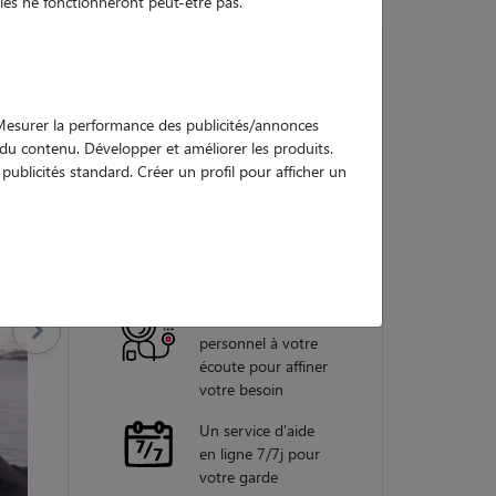
es ne fonctionneront peut-être pas.
Nos
. Mesurer la performance des publicités/annonces
garanties
e du contenu. Développer et améliorer les produits.
ublicités standard. Créer un profil pour afficher un
Une assistance
vétérinaire pour
chaque garde
Un conseiller
personnel à votre
écoute pour affiner
votre besoin
Un service d'aide
en ligne 7/7j pour
votre garde