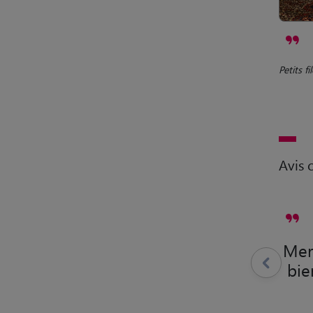
Petits f
Avis c
Merc
bie