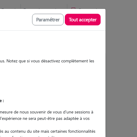
Favoris
Devenir pet sitter
Connexion
Paramétrer
Tout accepter
sous. Notez que si vous désactivez complètement les
3
Gardes réalisées
Contacter
e :
L'envoi d'une demande est sans
mesure de nous souvenir de vous d'une sessions à
engagement
 l'expérience ne sera peut-être pas adaptée à vos
s au contenu du site mais certaines fonctionnalités