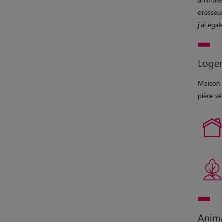
dresseur
j'ai éga
Loge
Maison s
pièce sé
Anim