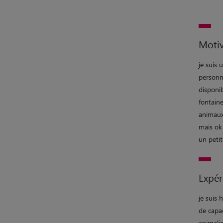
Motiv
je suis 
personn
disponi
fontaine
animaux 
mais ok 
un petit
Expér
je suis 
de capa
animalie