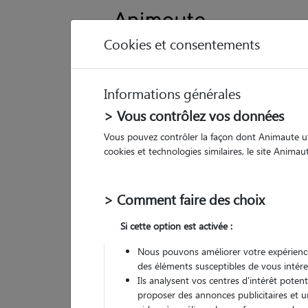
Cookies et consentements
Informations générales
Animau
> Vous contrôlez vos données
Vous pouvez contrôler la façon dont Animaute util
Ma
cookies et technologies similaires, le site Anima
Pet
> Comment faire des choix
• 29
Si cette option est activée :
G
chez
Nous pouvons améliorer votre expérience
des éléments susceptibles de vous intére
(
3 avis
)
Ils analysent vos centres d'intérêt poten
5
/5
proposer des annonces publicitaires et u