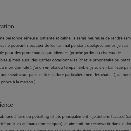
ation
une personne sérieuse, patiente et calme. je serais heureuse de rendre ser
es ne pouvant s'occuper de leur animal pendant quelques temps. je suis
ble pour des promenades quotidiennes (proche jardin du chateau de
bleau) mais aussi des gardes occasionnelles (chez le propriétaire ou petits
à mon domicile ). j'ai un emploi du temps flexible. je suis en banlieue par
pour visites sur paris centre. j'adore particulièrement les chats ! (j'ai mo
 prince à la maison )
ience
habituée à faire du petsitting (chats principalement ). je détiens l'acaced (cer
cité pour les animaux domestiques), et aimerait me reconvertir dans le d
r. j'ai toujours vécue entourée de chiens et de chats. mes grands-parents