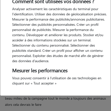
Comment sont utilisées vos données ?
Analyser activement les caractéristiques du terminal pour
l'identification. Utiliser des données de géolocalisation précises.
Mesurer la performance des publicités/annonces publicitaires.
Motivation
Sélectionner des publicités personnalisées. Créer un profil
personnalisé de publicités. Mesurer la performance du
j'adore les animaux, et ca change de la garde d'enfants, j'aime bien
contenu. Développer et améliorer les produits. Stocker et/ou
me balader et prendre soins de ces petites boules de poils, je suis
accéder à des informations stockées sur un terminal.
apte a gérer un animal et y faire attention. je fait toujours attention
Sélectionner du contenu personnalisé. Sélectionner des
au besoin de l'animal.
publicités standard. Créer un profil pour afficher un contenu
personnalisé. Exploiter des études de marché afin de générer
des données d'audience.
Expérience
Mesurer les performances
Vous pouvez consentir à l'utilisation de ces technologies en
j'ai toujours eu des animaux de compagnie depuis ma naissance alors
cliquant sur « Tout accepter »
je sais plutôt bien m'en occuper. j'ai eu des chiens, des chats, des
oiseaux, des canards, des moutons, des chevaux. et j'ai grandi au
beau milieu de la campagne tout le monde a toujours des animaux
alors cela devrais le faire