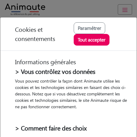
Animaute
/
Ile-de-France
/
Hauts-de-Seine
/
Neuilly-sur-Seine
Paramétrer
Cookies et
consentements
Marjolaine - Petsitter
Tout accepter
à NEUILLY SUR SEINE
Informations générales
> Vous contrôlez vos données
• 21 ans
Vous pouvez contrôler la façon dont Animaute utilise les
cookies et les technologies similaires en faisant des choix ci-
Garde
dessous. Notez que si vous désactivez complètement les
chez le Pet Sitter
cookies et technologies similaires, le site Animaute risque de
ne pas fonctionner correctement.
> Comment faire des choix
Pas d'animaux
Appartement