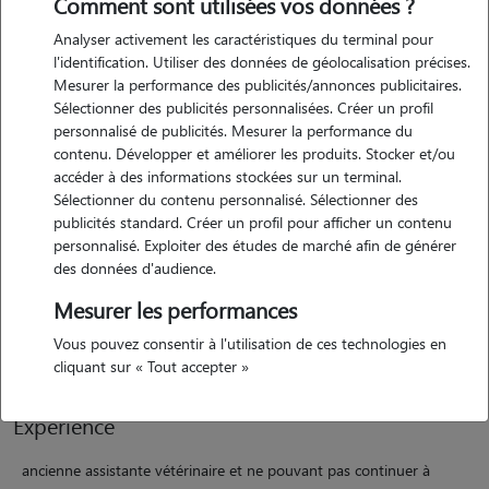
Comment sont utilisées vos données ?
Analyser activement les caractéristiques du terminal pour
l'identification. Utiliser des données de géolocalisation précises.
Mesurer la performance des publicités/annonces publicitaires.
Sélectionner des publicités personnalisées. Créer un profil
Motivation
personnalisé de publicités. Mesurer la performance du
contenu. Développer et améliorer les produits. Stocker et/ou
accéder à des informations stockées sur un terminal.
bonjour, je suis diplômée assistante vétérinaire en citadin spécialisée
Sélectionner du contenu personnalisé. Sélectionner des
en nac (nouveaux animaux de compagnie). je me passionne
publicités standard. Créer un profil pour afficher un contenu
d'animaux depuis le plus jeune âge. moi même je suis l'heureuse
personnalisé. Exploiter des études de marché afin de générer
propriétaire de deux adorables chattes. je suis dynamique, sérieuse,
des données d'audience.
motivée, responsable, patiente, courageuse, ponctuelle et surtout,
Mesurer les performances
j'aime les animaux. je serai ravie de m'occuper de vos petits loulou :) à
bientôt !
Vous pouvez consentir à l'utilisation de ces technologies en
cliquant sur « Tout accepter »
Expérience
ancienne assistante vétérinaire et ne pouvant pas continuer à