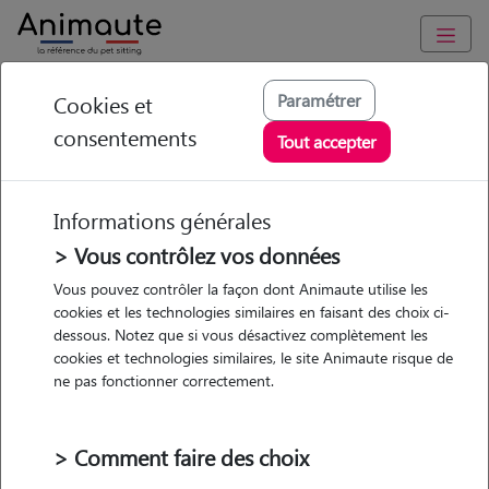
Animaute
/
Ile-de-France
/
Val-d'Oise
/
Argenteuil
Paramétrer
Cookies et
consentements
Marlena - Petsitter à
Tout accepter
Argenteuil
Informations générales
> Vous contrôlez vos données
Vous pouvez contrôler la façon dont Animaute utilise les
5
/5
(
4 avis
)
cookies et les technologies similaires en faisant des choix ci-
dessous. Notez que si vous désactivez complètement les
• 32 ans
cookies et technologies similaires, le site Animaute risque de
ne pas fonctionner correctement.
> Comment faire des choix